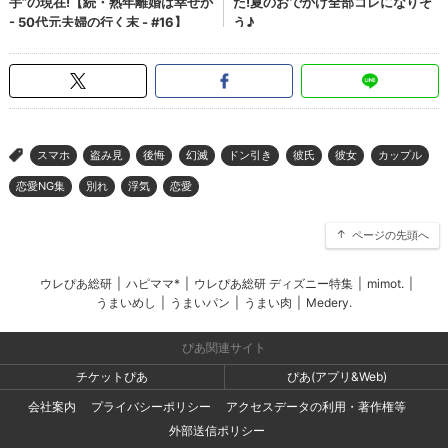
スマホ
盗み見
後悔
幻滅
ドン引き
彼氏
彼女
カップル
>
恋愛NG集
別れ
浮気
恋愛
ページの先頭へ
ウレぴあ総研
|
ハピママ*
|
ウレぴあ総研 ディズニー特集
|
mimot.
|
うまいめし
|
うまいパン
|
うまい肉
|
Medery.
ぴあ関連サイト
チケットぴあ
ぴあ(アプリ&Web)
会社案内
プライバシーポリシー
アクセスデータの利用・著作権等
外部送信ポリシー