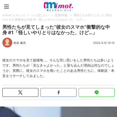
mimot.(ミモット)
mimot.(ミモット)
>
いい恋したい
>
恋愛NG集
>
男性たちが見てしまった“彼女
のスマホ”衝撃的な中身 #1「怪しいやりとりはなかった、けど…」
男性たちが見てしまった“彼女のスマホ”衝撃的な中
身 #1「怪しいやりとりはなかった、けど…」
粕谷 麻衣
2022.5.12 12:12
彼女のスマホを見て超後悔…。そんな苦い思いをした男性たちは多いよう
です。男性たちが「見なきゃよかった」と落ち込んだ理由は何なのでしょ
うか。実際に、彼女のスマホを覗いたことのある男性たちに、体験談・本
音をリサーチしてみました。