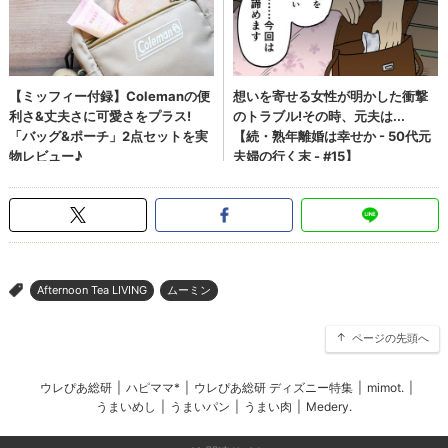
Afternoon Tea LIVING
ムーミン
>
ページの先頭へ
ウレぴあ総研
|
ハピママ*
|
ウレぴあ総研 ディズニー特集
|
mimot.
|
うまいめし
|
うまいパン
|
うまい肉
|
Medery.