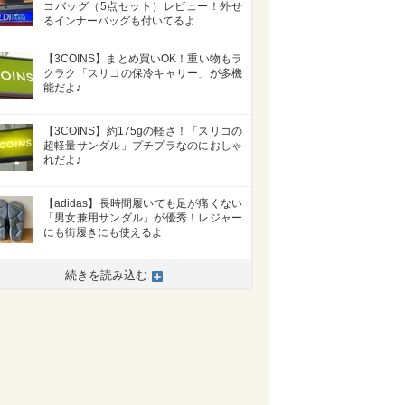
コバッグ（5点セット）レビュー！外せ
るインナーバッグも付いてるよ
【3COINS】まとめ買いOK！重い物もラ
クラク「スリコの保冷キャリー」が多機
能だよ♪
【3COINS】約175gの軽さ！「スリコの
超軽量サンダル」プチプラなのにおしゃ
れだよ♪
【adidas】長時間履いても足が痛くない
「男女兼用サンダル」が優秀！レジャー
にも街履きにも使えるよ
続きを読み込む