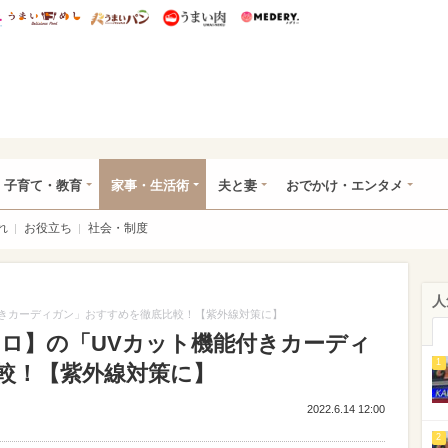
総研 ディズニー特集
mimot.
うまいめし
うまいパン
うまい肉
Medery.
ママ*
子育て・教育
家事・生活術
夫と妻
おでかけ・エンタメ
れ
お役立ち
社会・制度
人
付きカーディガン」おすすめを徹底比較！【紫外線対策に】
クロ】の「UVカット機能付きカーディ
1
較！【紫外線対策に】
2022.6.14 12:00
2