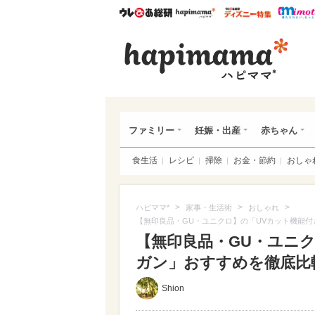
ウレぴあ総研
ハピママ*
ウレぴあ
ハピ
ファミリー
妊娠・出産
赤ちゃん
食生活
レシピ
掃除
お金・節約
おしゃ
>
>
>
ハピママ*
家事・生活術
おしゃれ
【無印良品・GU・ユニクロ】の「UVカット機能
【無印良品・GU・ユニ
ガン」おすすめを徹底比
Shion