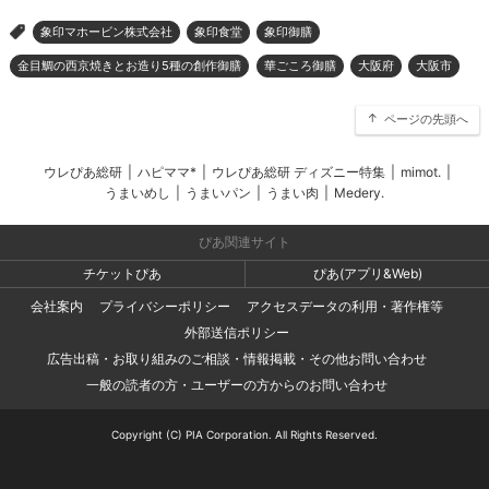
象印マホービン株式会社
象印食堂
象印御膳
>
金目鯛の西京焼きとお造り5種の創作御膳
華ごころ御膳
大阪府
大阪市
ページの先頭へ
ウレぴあ総研
|
ハピママ*
|
ウレぴあ総研 ディズニー特集
|
mimot.
|
うまいめし
|
うまいパン
|
うまい肉
|
Medery.
ぴあ関連サイト
チケットぴあ
ぴあ(アプリ&Web)
会社案内
プライバシーポリシー
アクセスデータの利用・著作権等
外部送信ポリシー
広告出稿・お取り組みのご相談・情報掲載・その他お問い合わせ
一般の読者の方・ユーザーの方からのお問い合わせ
Copyright (C) PIA Corporation. All Rights Reserved.