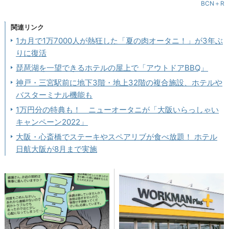
BCN＋R
関連リンク
1カ月で1万7000人が熱狂した「夏の肉オータニ！」が3年ぶ
りに復活
琵琶湖を一望できるホテルの屋上で「アウトドアBBQ」
神戸・三宮駅前に地下3階・地上32階の複合施設、ホテルや
バスターミナル機能も
1万円分の特典も！ ニューオータニが「大阪いらっしゃい
キャンペーン2022」
大阪・心斎橋でステーキやスペアリブが食べ放題！ ホテル
日航大阪が8月まで実施