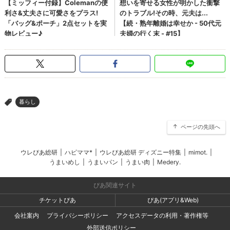
暮らし
>
ページの先頭へ
ウレぴあ総研
|
ハピママ*
|
ウレぴあ総研 ディズニー特集
|
mimot.
|
うまいめし
|
うまいパン
|
うまい肉
|
Medery.
ぴあ関連サイト
チケットぴあ
ぴあ(アプリ&Web)
会社案内
プライバシーポリシー
アクセスデータの利用・著作権等
外部送信ポリシー