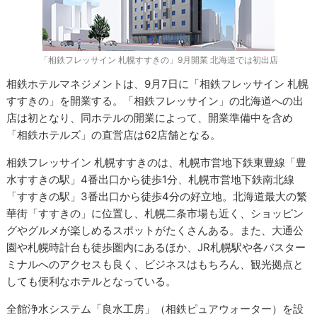
「相鉄フレッサイン 札幌すすきの」9月開業 北海道では初出店
相鉄ホテルマネジメントは、9月7日に「相鉄フレッサイン 札幌
すすきの」を開業する。「相鉄フレッサイン」の北海道への出
店は初となり、同ホテルの開業によって、開業準備中を含め
「相鉄ホテルズ」の直営店は62店舗となる。
相鉄フレッサイン 札幌すすきのは、札幌市営地下鉄東豊線「豊
水すすきの駅」4番出口から徒歩1分、札幌市営地下鉄南北線
「すすきの駅」3番出口から徒歩4分の好立地。北海道最大の繁
華街「すすきの」に位置し、札幌二条市場も近く、ショッピン
グやグルメが楽しめるスポットがたくさんある。また、大通公
園や札幌時計台も徒歩圏内にあるほか、JR札幌駅や各バスター
ミナルへのアクセスも良く、ビジネスはもちろん、観光拠点と
しても便利なホテルとなっている。
全館浄水システム「良水工房」（相鉄ピュアウォーター）を設