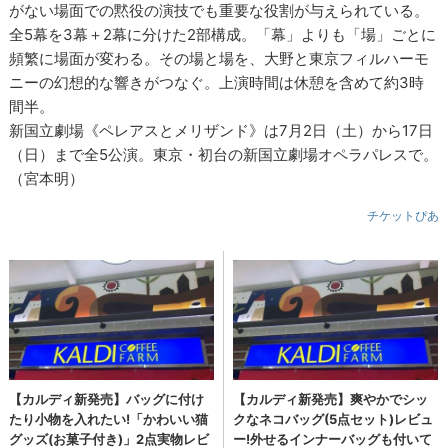
がない場面での黙役の演技でも重要な役割が与えられている。
全5幕を3幕＋2幕に分けた2部構成。「幕」よりも「場」ごとに
頻繁に場面が変わる。その場と場を、大野と東京フィルハーモ
ニーの幻想的な響きがつなぐ。上演時間は休憩を含めて約3時
間半。
新国立劇場《ペレアスとメリザンド》は7月2日（土）から17日
（日）まで全5公演。東京・初台の新国立劇場オペラパレスで。
（宮本明）
チケットぴあ