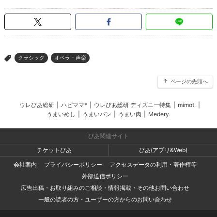
クラシック
オペラ・声楽
>
ページの先頭へ
ウレぴあ総研
|
ハピママ*
|
ウレぴあ総研 ディズニー特集
|
mimot.
|
うまいめし
|
うまいパン
|
うまい肉
|
Medery.
ぴあ関連サイト
チケットぴあ
ぴあ(アプリ&Web)
会社案内
プライバシーポリシー
アクセスデータの利用・著作権等
外部送信ポリシー
広告出稿・お取り組みのご相談・情報掲載・その他お問い合わせ
一般の読者の方・ユーザーの方からのお問い合わせ