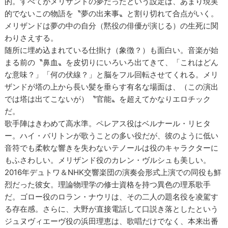
的。すべてがメリザンドの夢だったという設定は、あまり現実
的でないこの物語を〝夢の出来事〟と割り切れて合点がいく。
メリザンドは夢の中の自分（黙役の俳優が演じる）の生死に関
わりさえする。
随所に埋め込まれている仕掛け（象徴？）も面白い。音楽が始
まる前の〝鼻血〟を皮切りにいろいろ出てきて、「これはどん
な意味？」「何の伏線？」と脳をフル回転させてくれる。メリ
ザンドが塔の上から長い髪を垂らす有名な場面は、（この演出
では塔は出てこないが）〝官能〟を超えてかなりエロチック
だ。
歌手陣はきわめて高水準。ペレアス役はベルナール・リヒタ
ー。ハイ・バリトンが歌うことの多い役だが、彼のように低い
音符でも柔軟な響きを失わないテノールは役のキャラクターに
もふさわしい。メリザンド役のカレン・ヴルシュも美しい。
2016年デュトワ＆NHK交響楽団の演奏会形式上演での同役も鮮
烈だった彼女。理論物理学の修士資格を持つ異色の理系歌手
だ。ゴロー役のロラン・ナウリは、その二人の題名役を凌駕す
る存在感。さらに、大野が直接電話して口説き落としたという
ジュヌヴィエーヴ役の浜田理恵は、歌唱だけでなく、本来出番