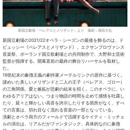
新国立劇場「ペレアスとメリザンド」より 撮影：堀田力丸
新国立劇場の2021/22オペラ・シーズンの最後を飾るのは、ド
ビュッシー《ペレアスとメリザンド》。エクサンプロヴァンス
音楽祭、ポーランド国立歌劇場との共同制作で、大野和士芸術
監督が指揮する。開幕直前の最終の舞台リハーサルを取材し
た。
19世紀末の象徴主義の劇作家メーテルリンクの原作に基づく。
謎めいた美しいメリザンドと二人の王子（ペレアス、ゴロー）
の三角関係。愛と嫉妬が悲劇の結末を招く。このオペラに、い
わゆるアリアはない。つまり物語の時間を止めて感情を吐露し
たり、延々と輝かしい高音を誇示したりする箇所がなく、すべ
ての言葉は、切れ目なく流れる音楽の一部となっている。
演劇とオペラ両方のフィールドで活躍するケイティ・ミッチェ
ルの演出は、リアルだがファンタジック、具体的なのに象徴