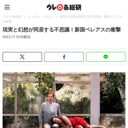
ウレぴあ総研（うれぴあ）
ウレぴあ総研
>
エンタメ・テレビ
>
現実と幻想が同居する不思議！新国ペレアス
の衝撃
現実と幻想が同居する不思議！新国ペレアスの衝撃
2022.7.1 13:00配信