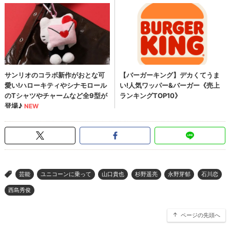
芸能
ユニコーンに乗って
山口貴也
杉野遥亮
永野芽郁
石川恋
>
西島秀俊
ページの先頭へ