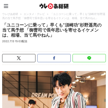
ウレぴあ総研（うれぴあ）
ウレぴあ総研
>
エンタメ・テレビ
>
「ユニコーンに乗って」早くも”須崎功”杉野遥
亮の当て馬予想 「御曹司で長年思いを寄せるイケメンは、相場、当て馬やねん」
「ユニコーンに乗って」早くも”須崎功”杉野遥亮の
当て馬予想 「御曹司で長年思いを寄せるイケメン
は、相場、当て馬やねん」
2022.7.13 15:03配信