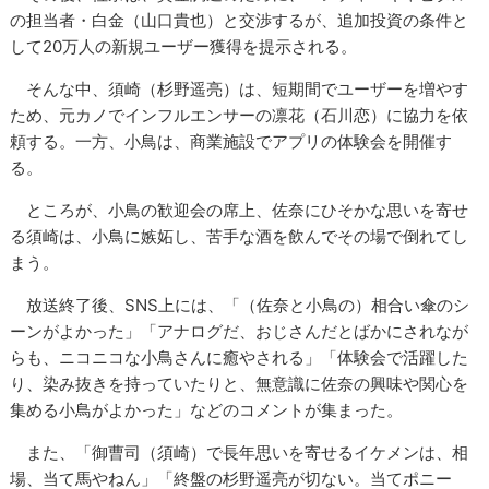
の担当者・白金（山口貴也）と交渉するが、追加投資の条件と
して20万人の新規ユーザー獲得を提示される。
そんな中、須崎（杉野遥亮）は、短期間でユーザーを増やす
ため、元カノでインフルエンサーの凛花（石川恋）に協力を依
頼する。一方、小鳥は、商業施設でアプリの体験会を開催す
る。
ところが、小鳥の歓迎会の席上、佐奈にひそかな思いを寄せ
る須崎は、小鳥に嫉妬し、苦手な酒を飲んでその場で倒れてし
まう。
放送終了後、SNS上には、「（佐奈と小鳥の）相合い傘のシ
ーンがよかった」「アナログだ、おじさんだとばかにされなが
らも、ニコニコな小鳥さんに癒やされる」「体験会で活躍した
り、染み抜きを持っていたりと、無意識に佐奈の興味や関心を
集める小鳥がよかった」などのコメントが集まった。
また、「御曹司（須崎）で長年思いを寄せるイケメンは、相
場、当て馬やねん」「終盤の杉野遥亮が切ない。当てポニー