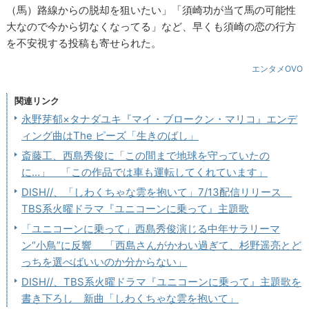
（馬）路線からの脱却を狙いたい」「須崎功が当て馬の可能性
大なので今から切なくなってる」など、早くも須崎の恋の行方
を不安視する投稿も寄せられた。
エンタメOVO
関連リンク
永野芽郁×タナダユキ『マイ・ブロークン・マリコ』エンデ
ィング曲はThe ピーズ「生きのばし」
斎藤工、西島秀俊に「この間まで地球を守っていたの
に…」 「この作品では車も運転してくれています」
DISH//、「しわくちゃな雲を抱いて」7/13配信リリース
TBS系火曜ドラマ『ユニコーンに乗って』主題歌
「ユニコーンに乗って」西島秀俊演じる中年サラリーマ
ン“小鳥”に反響 「西島さんがかわい過ぎて、杉野遥亮とど
っちを選べばいいのか分からない」
DISH//、TBS系火曜ドラマ『ユニコーンに乗って』主題歌を
書き下ろし 新曲「しわくちゃな雲を抱いて」