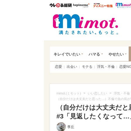
ウレぴあ総研
ハピママ*
ウレぴあ
mim
キレイでいたい
ハマる
やせたい
恋愛
出会い
モテる
浮気・不倫
恋愛N
>
>
mimot.(ミモット)
いい恋したい
浮気・不倫
（自分だけは大丈夫だと思った…）不倫で血の気が引
（自分だけは大丈夫だと
#3「見返したくなって…
李丘