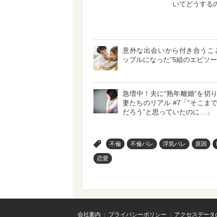
いてどうするの
意外な出会いから付き合うこ
ップルになった”5組のエピソ
急増中！夫に“熟年離婚”を切
妻たちのリアル #7「“そこま
だろう”と思っていたのに…」
>
不倫
不倫バレ
浮気バレ
原因
恋愛
会社案内
プライバシーポリシー
アクセスデータ