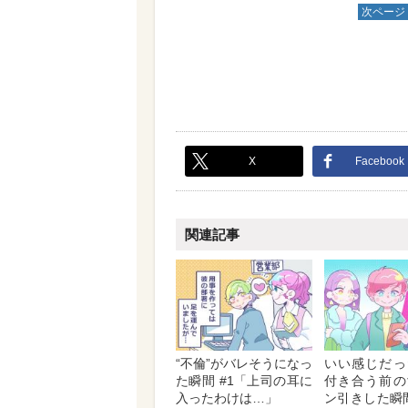
次ページ
X
Facebook
関連記事
“不倫”がバレそうになっ
いい感じだっ
た瞬間 #1「上司の耳に
付き合う前の
入ったわけは…」
ン引きした瞬間