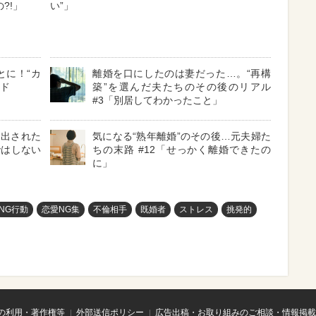
?!」
い”」
とに！“カ
離婚を口にしたのは妻だった…。“再構
ード
築”を選んだ夫たちのその後のリアル
#3「別居してわかったこと」
り出された
気になる“熟年離婚”のその後…元夫婦た
ではしない
ちの末路 #12「せっかく離婚できたの
に」
NG行動
恋愛NG集
不倫相手
既婚者
ストレス
挑発的
の利用・著作権等
外部送信ポリシー
広告出稿・お取り組みのご相談・情報掲載