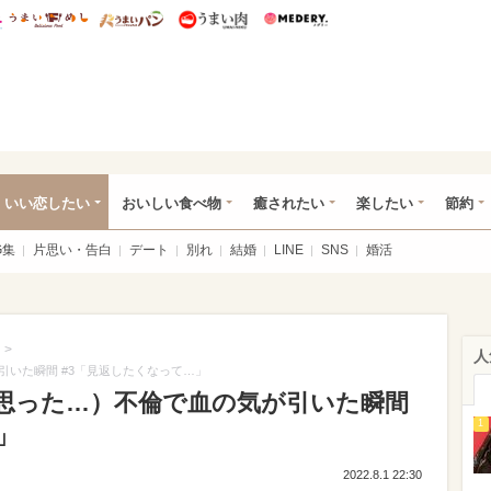
総研 ディズニー特集
mimot.
うまいめし
うまいパン
うまい肉
Medery.
ot.(ミモット)
いい恋したい
おいしい食べ物
癒されたい
楽したい
節約
G集
片思い・告白
デート
別れ
結婚
LINE
SNS
婚活
>
人
いた瞬間 #3「見返したくなって…」
思った…）不倫で血の気が引いた瞬間
1
」
2022.8.1 22:30