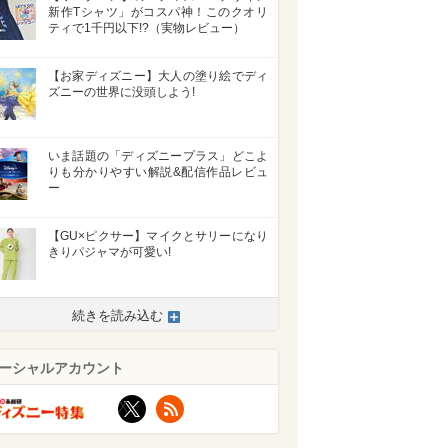
新作Tシャツ」がコスパ神！このクオリ
ティで1千円以下!?（実物レビュー）
【お家ディズニー】大人の塗り絵でディ
ズニーの世界に没頭しよう!
いま話題の「ディズニープラス」どこよ
りも分かりやすい解説&配信作品レビュ
ー
【GU×ピクサー】マイクとサリーになり
きりパジャマが可愛い!
続きを読み込む
ーシャルアカウント
X
RSS