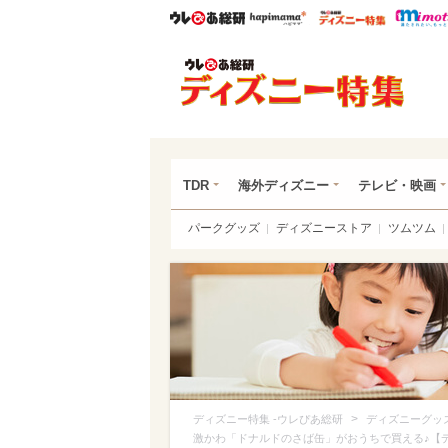
ウレぴあ総研
ハピママ*
ウレぴあ
ディ
TDR
海外ディズニー
テレビ・映画
パークグッズ
ディズニーストア
ツムツム
>
ディズニー特集 -ウレぴあ総研
ディズニーグッ
激かわ「ドナルドのさば缶」がおうちで買える♪【