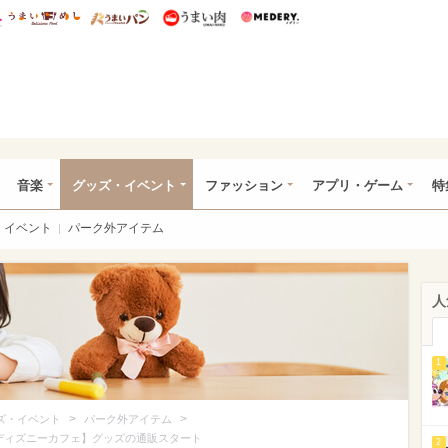
総研 ディズニー特集
mimot.
うまいめし
うまいパン
うまい肉
Medery.
ズニー特集 -ウレぴあ総研
音楽
グッズ・イベント
ファッション
アプリ・ゲーム
特
イベント
パーク外アイテム
人
1
>
>
ズ・イベント
パーク外アイテム
ディズニーカフェ】グッズの通販スタート
2