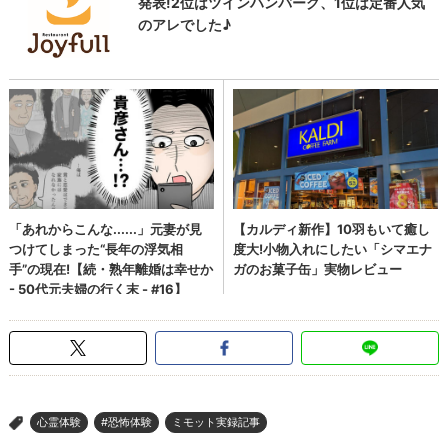
心霊体験
#恐怖体験
ミモット実録記事
>