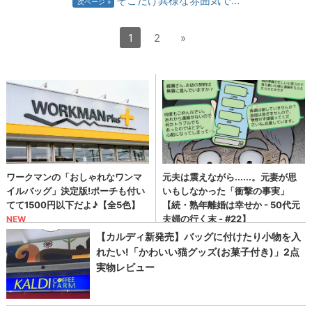
そこだけ異様な雰囲気で…
次ページ
1
2
»