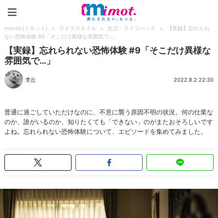
mimot.(ミモット)
mimot.(ミモット)
>
ライフスタイル
>
生活・ライフハック
>
【実録】忘れられ
ない恐怖体験 #9「そこだけ異様な雰囲気で…」
【実録】忘れられない恐怖体験 #9「そこだけ異様な
雰囲気で…」
李丘
2022.8.2 22:30
普通に過ごしていただけなのに、不意に襲う原因不明の状況。何の仕業な
のか、誰がいるのか、知りたくても「できない」のがまたおそろしいです
よね。忘れられない恐怖体験について、エピソードを集めてみました。