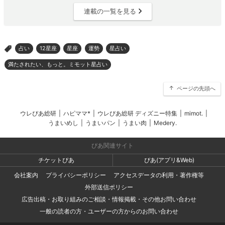
連載の一覧を見る
占い
12星座
星座
運勢
星占い
>
満たされたい、もっと。ミモット星占い
ページの先頭へ
ウレぴあ総研
|
ハピママ*
|
ウレぴあ総研 ディズニー特集
|
mimot.
|
うまいめし
|
うまいパン
|
うまい肉
|
Medery.
ぴあ関連サイト
チケットぴあ
ぴあ(アプリ&Web)
会社案内
プライバシーポリシー
アクセスデータの利用・著作権等
外部送信ポリシー
広告出稿・お取り組みのご相談・情報掲載・その他お問い合わせ
一般の読者の方・ユーザーの方からのお問い合わせ