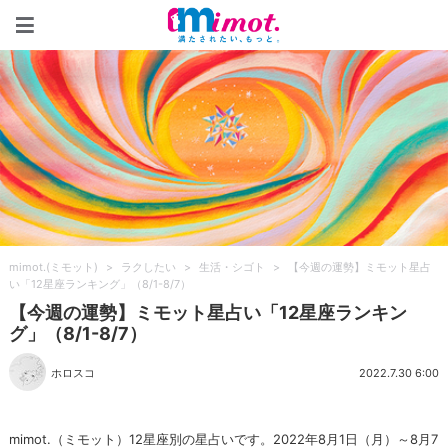
mimot.(ミモット)
mimot.(ミモット)
>
ラクしたい
>
生活・シゴト
>
【今週の運勢】ミモット星占
い「12星座ランキング」（8/1-8/7）
【今週の運勢】ミモット星占い「12星座ランキン
グ」（8/1-8/7）
ホロスコ
2022.7.30 6:00
mimot.（ミモット）12星座別の星占いです。2022年8月1日（月）～8月7