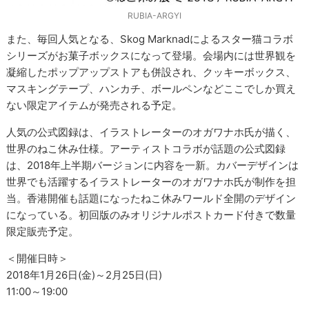
RUBIA-ARGYI
また、毎回人気となる、Skog Marknadによるスター猫コラボ
シリーズがお菓子ボックスになって登場。会場内には世界観を
凝縮したポップアップストアも併設され、クッキーボックス、
マスキングテープ、ハンカチ、ボールペンなどここでしか買え
ない限定アイテムが発売される予定。
人気の公式図録は、イラストレーターのオガワナホ氏が描く、
世界のねこ休み仕様。アーティストコラボが話題の公式図録
は、2018年上半期バージョンに内容を一新。カバーデザインは
世界でも活躍するイラストレーターのオガワナホ氏が制作を担
当。香港開催も話題になったねこ休みワールド全開のデザイン
になっている。初回版のみオリジナルポストカード付きで数量
限定販売予定。
＜開催日時＞
2018年1月26日(金)～2月25日(日)
11:00～19:00