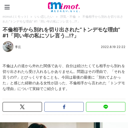
mimot.(ミモット)
mimot.(ミモット)
>
いい恋したい
>
浮気・不倫
>
不倫相手から別れを切り出さ
れた“トンデモな理由” #1「同い年の私にソレ言う…!?」
不倫相手から別れを切り出された“トンデモな理由”
#1「同い年の私にソレ言う…!?」
李丘
2022.8.19 22:22
不倫は人の道から外れた関係であり、自分は続けたくても相手から別れを
切り出されたら受け入れるしかありません。問題はその理由で、「それを
言うの!?」とびっくりすることも。今回は最後の最後に「別れてよかっ
た」と感じた経験のある女性が語った、不倫相手から言われた「トンデモ
な理由」について実録でご紹介します。