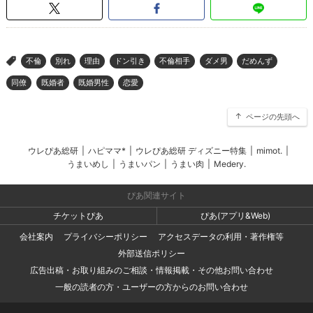
不倫
別れ
理由
ドン引き
不倫相手
ダメ男
だめんず
>
同僚
既婚者
既婚男性
恋愛
ページの先頭へ
ウレぴあ総研
|
ハピママ*
|
ウレぴあ総研 ディズニー特集
|
mimot.
|
うまいめし
|
うまいパン
|
うまい肉
|
Medery.
ぴあ関連サイト
チケットぴあ
ぴあ(アプリ&Web)
会社案内
プライバシーポリシー
アクセスデータの利用・著作権等
外部送信ポリシー
広告出稿・お取り組みのご相談・情報掲載・その他お問い合わせ
一般の読者の方・ユーザーの方からのお問い合わせ