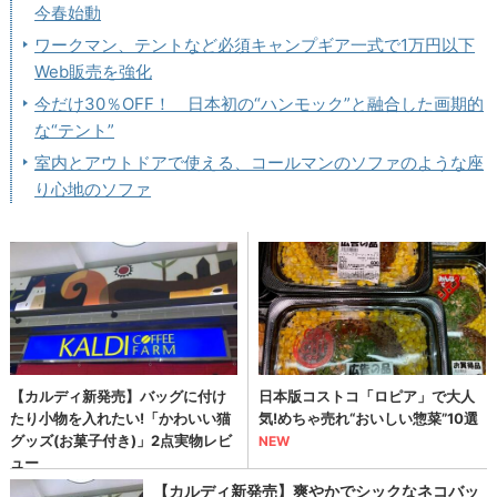
今春始動
ワークマン、テントなど必須キャンプギア一式で1万円以下
Web販売を強化
今だけ30％OFF！ 日本初の“ハンモック”と融合した画期的
な“テント”
室内とアウトドアで使える、コールマンのソファのような座
り心地のソファ