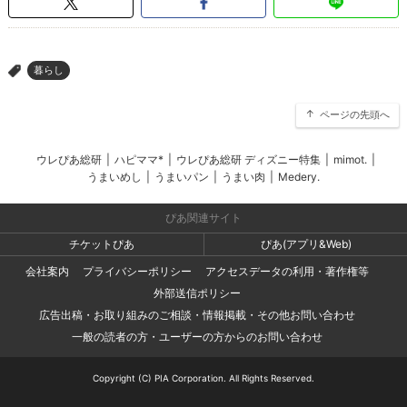
暮らし
>
ページの先頭へ
ウレぴあ総研
|
ハピママ*
|
ウレぴあ総研 ディズニー特集
|
mimot.
|
うまいめし
|
うまいパン
|
うまい肉
|
Medery.
ぴあ関連サイト
チケットぴあ
ぴあ(アプリ&Web)
会社案内
プライバシーポリシー
アクセスデータの利用・著作権等
外部送信ポリシー
広告出稿・お取り組みのご相談・情報掲載・その他お問い合わせ
一般の読者の方・ユーザーの方からのお問い合わせ
Copyright (C) PIA Corporation. All Rights Reserved.