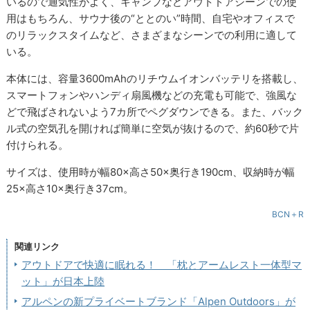
いるので通気性がよく、キャンプなどアウトドアシーンでの使
用はもちろん、サウナ後の“ととのい”時間、自宅やオフィスで
のリラックスタイムなど、さまざまなシーンでの利用に適して
いる。
本体には、容量3600mAhのリチウムイオンバッテリを搭載し、
スマートフォンやハンディ扇風機などの充電も可能で、強風な
どで飛ばされないよう7カ所でペグダウンできる。また、バック
ル式の空気孔を開ければ簡単に空気が抜けるので、約60秒で片
付けられる。
サイズは、使用時が幅80×高さ50×奥行き190cm、収納時が幅
25×高さ10×奥行き37cm。
BCN＋R
関連リンク
アウトドアで快適に眠れる！ 「枕とアームレスト一体型マ
ット」が日本上陸
アルペンの新プライベートブランド「Alpen Outdoors」が