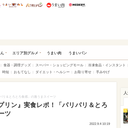
総研 ディズニー特集
mimot.
うまいめし
うまいパン
うまい肉
Medery.
いめし
はん
エリア別グルメ
うまい肉
うまいパン
食器・調理グッズ
スーパー・ショッピングモール
冷凍食品・インスタント
時短
おもてなし
ダイエット・ヘルシー
お取り寄せ
手みやげ
人
パリ＆とろとろ食感」の激うまスイーツ
プリン』実食レポ！「パリパリ＆とろ
1
ーツ
2022.9.4 10:19