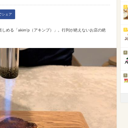
2
kでシェア
しめる「akim'p（アキンプ）」。行列が絶えないお店の絶
3
4
5