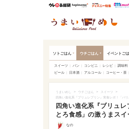
ウレぴあ総研
ハピママ*
ウレぴあ
うま
ソトごはん
ウチごはん
イベントご
スイーツ
パン
コンビニ
レシピ
調味料
ビール
日本酒
アルコール
コーヒー・茶
>
>
>
うまいめし
ウチごはん
スイーツ
四角い進化系『ブリュレプリン』実食レポ！「パリ
四角い進化系『ブリュレ
とろ食感」の激うまスイ
なの