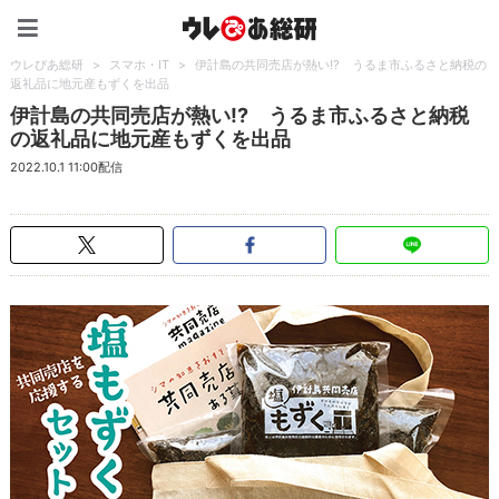
ウレぴあ総研（うれぴあ）
ウレぴあ総研
>
スマホ・IT
>
伊計島の共同売店が熱い!? うるま市ふるさと納税の
返礼品に地元産もずくを出品
伊計島の共同売店が熱い!? うるま市ふるさと納税
の返礼品に地元産もずくを出品
2022.10.1 11:00配信