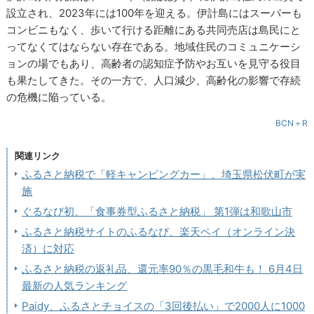
設立され、2023年には100年を迎える。伊計島にはスーパーも
コンビニもなく、歩いて行ける距離にある共同売店は島民にと
ってなくてはならない存在である。地域住民のコミュニケーシ
ョンの場でもあり、高齢者の認知症予防やお互いを見守る役目
も果たしてきた。その一方で、人口減少、高齢化の影響で存続
の危機に陥っている。
BCN＋R
関連リンク
ふるさと納税で「軽キャンピングカー」、埼玉県松伏町が実
施
ぐるなび初、「食事券型ふるさと納税」 第1弾は和歌山市
ふるさと納税サイトのふるなび、楽天ペイ（オンライン決
済）に対応
ふるさと納税の返礼品、還元率90％の黒毛和牛も！ 6月4日
最新の人気ランキング
Paidy、ふるさとチョイスの「3回後払い」で2000人に1000