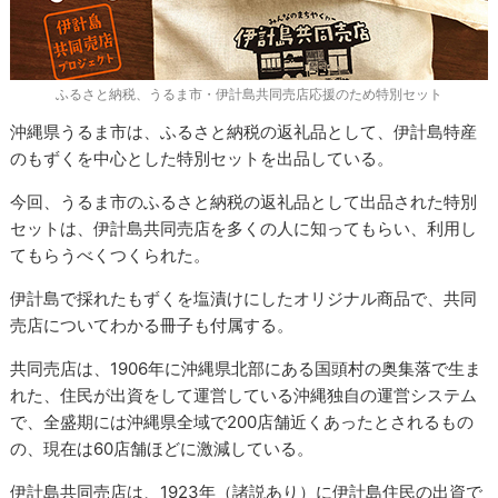
ふるさと納税、うるま市・伊計島共同売店応援のため特別セット
沖縄県うるま市は、ふるさと納税の返礼品として、伊計島特産
のもずくを中心とした特別セットを出品している。
今回、うるま市のふるさと納税の返礼品として出品された特別
セットは、伊計島共同売店を多くの人に知ってもらい、利用し
てもらうべくつくられた。
伊計島で採れたもずくを塩漬けにしたオリジナル商品で、共同
売店についてわかる冊子も付属する。
共同売店は、1906年に沖縄県北部にある国頭村の奥集落で生ま
れた、住民が出資をして運営している沖縄独自の運営システム
で、全盛期には沖縄県全域で200店舗近くあったとされるもの
の、現在は60店舗ほどに激減している。
伊計島共同売店は、1923年（諸説あり）に伊計島住民の出資で