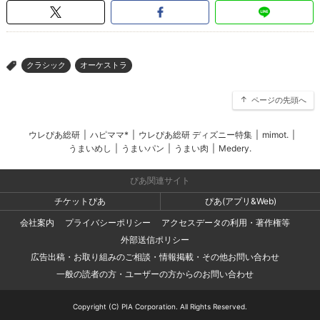
クラシック
オーケストラ
>
ページの先頭へ
ウレぴあ総研
|
ハピママ*
|
ウレぴあ総研 ディズニー特集
|
mimot.
|
うまいめし
|
うまいパン
|
うまい肉
|
Medery.
ぴあ関連サイト
チケットぴあ
ぴあ(アプリ&Web)
会社案内
プライバシーポリシー
アクセスデータの利用・著作権等
外部送信ポリシー
広告出稿・お取り組みのご相談・情報掲載・その他お問い合わせ
一般の読者の方・ユーザーの方からのお問い合わせ
Copyright (C) PIA Corporation. All Rights Reserved.