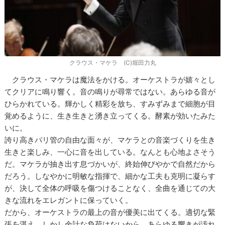
クラウス・マケラ (C)堀田力丸
クラウス・マケラは魔法をかける。オーケストラが嬉々とし
てクリアに鳴り響く。音の鳴りが尋常ではない。あらゆる音が
ひらかれている。輝かしく精彩を放ち、すみずみまで細胞が目
覚めるように、生き生きと湧き立ってくる。酵素が効いたみた
いに。
誇り高きパリ管の自由な面々が、マケラとの音楽づくりを生き
生きと楽しみ、一心に音を出している。なんとも心地よさそう
だ。マケラが抽き出す息づかいが、終始伸びやかで自然だから
だろう。しなやかに明敏な指揮で、細かな工夫も克明に凝らす
が、決して全体の呼吸を傷つけることなく、全曲を通じての大
きな流れをエレガントに保っていく。
だから、オーケストラの最上の音が優美に出てくる。適切な緊
張を湛え、しかし余計な負荷はないから、あらゆる響きが汚れ