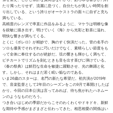
たり濁ったりせず、流麗に息づく。自分たちが美しい時間を創
り出している、という誇りがオーケストラの面々に自ずと充ち
満ちている。
高精度のレンズで率直に作品をみるように、マケラは明瞭な像
を鋭敏に描き出す。明けていく《海》から光彩と歓喜に溢れ、
明快な響きが満ちてくる。
とくに《ボレロ》が精妙で、胸のすく快演だった。管の名手の
ソロも優美でそれぞれに巧いだけでなく、素晴らしい節度をも
って全体に奉仕するのが絶妙だ。弦の響きも輝かしく満ちて、
ピチカートでリズムを刻むときも音を出す喜びに弾けている。
《春の祭典》は鮮烈な生命を敏捷に躍動させ、光の舞踊と化
す。しかし、それはまだ若く眩い焔なのである。
いま26歳のスターは、名門の新たな希望だ。初共演が2019年
で、音楽監督として2年目のシーズンをこの9月で幕開けしたば
かり。今回の日本公演は言ってみれば、待ち焦がれたハネムー
ンのようなものだろう。
つき合いはじめの季節だからこそのわくわくやドキドキ、新鮮
な期待や予感がまざまざと伝わってきた。相思相愛の関係はい