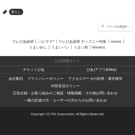
暮らし
>
ページの先頭へ
ウレぴあ総研
|
ハピママ*
|
ウレぴあ総研 ディズニー特集
|
mimot.
|
うまいめし
|
うまいパン
|
うまい肉
|
Medery.
ぴあ関連サイト
チケットぴあ
ぴあ(アプリ&Web)
会社案内
プライバシーポリシー
アクセスデータの利用・著作権等
外部送信ポリシー
広告出稿・お取り組みのご相談・情報掲載・その他お問い合わせ
一般の読者の方・ユーザーの方からのお問い合わせ
Copyright (C) PIA Corporation. All Rights Reserved.