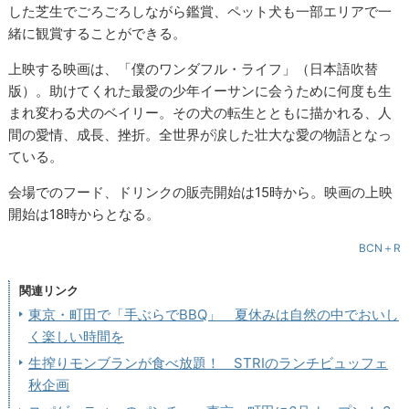
した芝生でごろごろしながら鑑賞、ペット犬も一部エリアで一
緒に観賞することができる。
上映する映画は、「僕のワンダフル・ライフ」（日本語吹替
版）。助けてくれた最愛の少年イーサンに会うために何度も生
まれ変わる犬のベイリー。その犬の転生とともに描かれる、人
間の愛情、成長、挫折。全世界が涙した壮大な愛の物語となっ
ている。
会場でのフード、ドリンクの販売開始は15時から。映画の上映
開始は18時からとなる。
BCN＋R
関連リンク
東京・町田で「手ぶらでBBQ」 夏休みは自然の中でおいし
く楽しい時間を
生搾りモンブランが食べ放題！ STRIのランチビュッフェ
秋企画