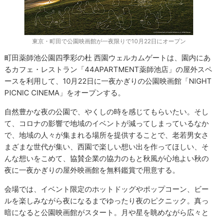
東京・町田で公園映画館が一夜限りで10月22日にオープン
町田薬師池公園四季彩の杜 西園ウェルカムゲートは、園内にあ
るカフェ・レストラン「44APARTMENT薬師池店」の屋外スペ
ースを利用して、10月22日に一夜かぎりの公園映画館「NIGHT
PICNIC CINEMA」をオープンする。
自然豊かな夜の公園で、やくしの時を感じてもらいたい。そし
て、コロナの影響で地域のイベントが減ってしまっているなか
で、地域の人々が集まれる場所を提供することで、老若男女さ
まざまな世代が集い、西園で楽しい想い出を作ってほしい、そ
んな想いをこめて、協賛企業の協力のもと秋風が心地よい秋の
夜に一夜かぎりの屋外映画館を無料鑑賞で用意する。
会場では、イベント限定のホットドッグやポップコーン、ビー
ルを楽しみながら夜になるまでゆったり夜のピクニック。真っ
暗になると公園映画館がスタート。月や星を眺めながら広々と