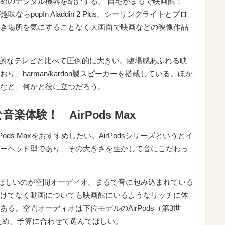
すめのデジタル機器を紹介する。 自宅がまるで映画館！
るのが趣味ならpopIn Aladdin 2 Plus。シーリングライトとプロ
き場所を気にすることなく大画面で映画などの映像作品
一般的なテレビと比べて圧倒的に大きい。臨場感あふれる映
、harman/kardon製スピーカーを搭載している。ほか
など、何かと役に立つだろう。
体験！ AirPods Max
Pods Maxをおすすめしたい。AirPodsシリーズというとイ
ーヘッド型であり、その大きさを生かして音にこだわっ
試してほしいのが空間オーディオ。まるで音に包み込まれている
けでなく動画についても映画館にいるようなリッチに体
る。空間オーディオは下位モデルのAirPods（第3世
可能なため、予算に合わせて選んでほしい。