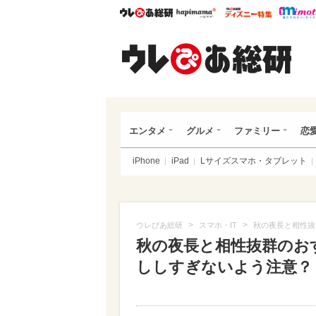
ウレぴあ総研
ハピママ*
ウレぴあ
ウレ
エンタメ
グルメ
ファミリー
恋
iPhone
iPad
Lサイズスマホ・タブレット
>
>
ウレぴあ総研
スマホ・IT
秋の夜長と相性抜
秋の夜長と相性抜群のお
ししすぎないよう注意？