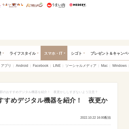
総研 ディズニー特集
mimot.
うまいめし
うまいパン
うまい肉
Medery.
ぴあ総研（うれぴあ）
愛
ライフスタイル
スマホ・IT
シゴト
プレゼント＆キャンペ
アプリ
Android
Facebook
LINE
ソーシャルメディア
Mac
Windows
群のおすすめデジタル機器を紹介！ 夜更かししすぎないよう注意？
すすめデジタル機器を紹介！ 夜更か
2022.10.22 16:00配信