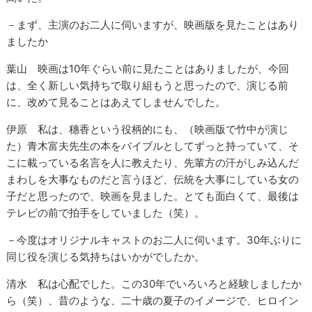
－まず、主演のお二人に伺いますが、映画版を見たことはあり
ましたか
葉山 映画は10年ぐらい前に見たことはありましたが、今回
は、全く新しい気持ちで取り組もうと思ったので、演じる前
に、改めて見ることはあえてしませんでした。
伊原 私は、穗香という役柄的にも、（映画版で竹中が演じ
た）青木富夫先生の本をバイブルとしてずっと持っていて、そ
こに載っている名言を人に教えたり、先輩方の汗がしみ込んだ
まわしを大事なものだと言うほど、伝統を大事にしている女の
子だと思ったので、映画を見ました。とても面白くて、最後は
テレビの前で拍手をしていました（笑）。
－今度はオリジナルキャストのお二人に伺います。30年ぶりに
同じ役を演じる気持ちはいかがでしたか。
清水 私は心配でした。この30年でいろいろと経験しましたか
ら（笑）、昔のような、二十歳の夏子のイメージで、ヒロイン