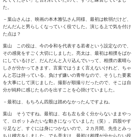
た。
－葉山さんは、映画の本木雅弘さん同様、最初は軟弱だけど、
だんだんと男らしくなっていく役でした。演じる上で気を付け
た点は？
葉山 この役は、今の令和を代表する若者という設定なので、
その感覚をすごく大切にしました。亮太は、最初は相撲をばか
にしているけど、だんだんと入り込んでいって、相撲の素晴ら
しさが分かってきます。言葉ではうまく言えないけれど、ちゃ
んと芯は持っている、負けず嫌いの青年なので、そうした要素
を大事にして演じました。撮影が順撮りだったので、そこは自
分が純粋に感じたものを出すことを心掛けていました。
－最初は、もちろん四股は踏めなかったんですよね。
葉山 そうですね。最初は、右も左も全く分からないままやっ
て、ロボットみたいな動きになっていました（笑）。四股やす
り足など、すぐには身につかないので、２カ月間、先生とみっ
ちり稽古をしました。でも亮太は、最初は相撲が分からない役