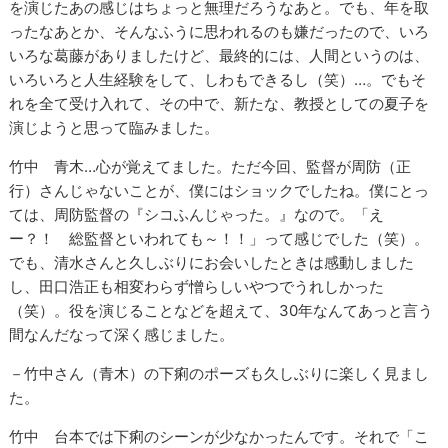
を演じたあの感じはちょっと無理だろうなあと。でも、年を取
ったなあとか、そんなふうに思われるのも嫌だったので、いろ
いろな葛藤がありましたけど、最終的には、人間というのは、
いろいろと人生経験をして、しわもできるし（笑）…。でもそ
れを全て受け入れて、その中で、新たな、教授としての夏子を
演じようと思って臨みました。
竹中 青木…心が覚えてました。ただ今回、監督が周防（正
行）さんじゃないことが、僕にはショックでしたね。僕にとっ
ては、周防監督の『シコふんじゃった。』なので。「え
ー？！ 総監督といわれても～！！」って感じでした（笑）。
でも、清水さんと久しぶりにお会いしたときは感動しました
し、田口浩正も相変わらず憎らしいやつでうれしかった
（笑）。役を演じることなどを超えて、30年なんてあっと言う
間なんだなって深く感じました。
－竹中さん（青木）の下痢のポーズも久しぶりに楽しく見まし
た。
竹中 台本では下痢のシーンが少なかったんです。それで「こ