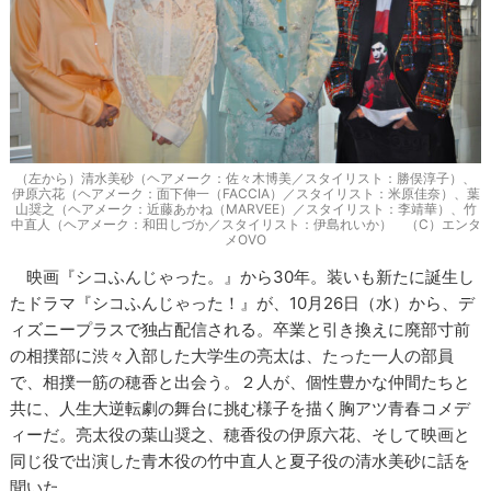
（左から）清水美砂（ヘアメーク：佐々木博美／スタイリスト：勝俣淳子）、
伊原六花（ヘアメーク：面下伸一（FACCIA）／スタイリスト：米原佳奈）、葉
山奨之（ヘアメーク：近藤あかね（MARVEE）／スタイリスト：李靖華）、竹
中直人（ヘアメーク：和田しづか／スタイリスト：伊島れいか） （C）エンタ
メOVO
映画『シコふんじゃった。』から30年。装いも新たに誕生し
たドラマ『シコふんじゃった！』が、10月26日（水）から、デ
ィズニープラスで独占配信される。卒業と引き換えに廃部寸前
の相撲部に渋々入部した大学生の亮太は、たった一人の部員
で、相撲一筋の穂香と出会う。２人が、個性豊かな仲間たちと
共に、人生大逆転劇の舞台に挑む様子を描く胸アツ青春コメデ
ィーだ。亮太役の葉山奨之、穂香役の伊原六花、そして映画と
同じ役で出演した青木役の竹中直人と夏子役の清水美砂に話を
聞いた。