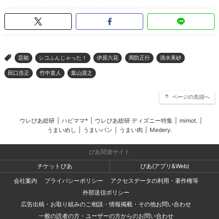
芸能
シコふんじゃった！
伊原六花
周防正行
清水美砂
>
田口浩正
竹中直人
葉山奨之
ページの先頭へ
ウレぴあ総研
|
ハピママ*
|
ウレぴあ総研 ディズニー特集
|
mimot.
|
うまいめし
|
うまいパン
|
うまい肉
|
Medery.
ぴあ関連サイト
チケットぴあ
ぴあ(アプリ&Web)
会社案内
プライバシーポリシー
アクセスデータの利用・著作権等
外部送信ポリシー
広告出稿・お取り組みのご相談・情報掲載・その他お問い合わせ
一般の読者の方・ユーザーの方からのお問い合わせ