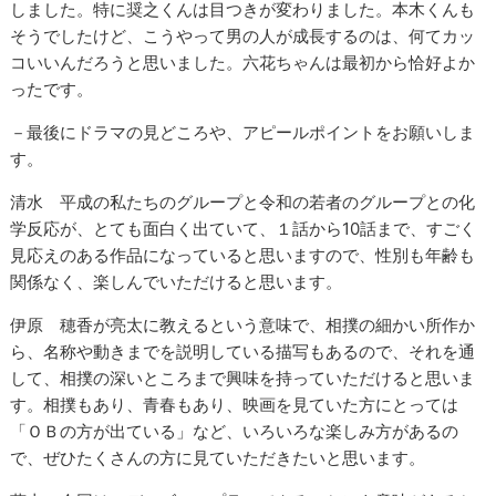
しました。特に奨之くんは目つきが変わりました。本木くんも
そうでしたけど、こうやって男の人が成長するのは、何てカッ
コいいんだろうと思いました。六花ちゃんは最初から恰好よか
ったです。
－最後にドラマの見どころや、アピールポイントをお願いしま
す。
清水 平成の私たちのグループと令和の若者のグループとの化
学反応が、とても面白く出ていて、１話から10話まで、すごく
見応えのある作品になっていると思いますので、性別も年齢も
関係なく、楽しんでいただけると思います。
伊原 穂香が亮太に教えるという意味で、相撲の細かい所作か
ら、名称や動きまでを説明している描写もあるので、それを通
して、相撲の深いところまで興味を持っていただけると思いま
す。相撲もあり、青春もあり、映画を見ていた方にとっては
「ＯＢの方が出ている」など、いろいろな楽しみ方があるの
で、ぜひたくさんの方に見ていただきたいと思います。