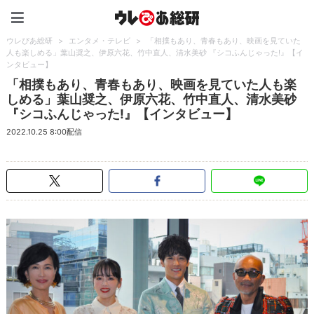
ウレぴあ総研（うれぴあ）
ウレぴあ総研
>
エンタメ・テレビ
>
「相撲もあり、青春もあり、映画を見ていた
人も楽しめる」葉山奨之、伊原六花、竹中直人、清水美砂 『シコふんじゃった!』【イ
ンタビュー】
「相撲もあり、青春もあり、映画を見ていた人も楽
しめる」葉山奨之、伊原六花、竹中直人、清水美砂
『シコふんじゃった!』【インタビュー】
2022.10.25 8:00配信