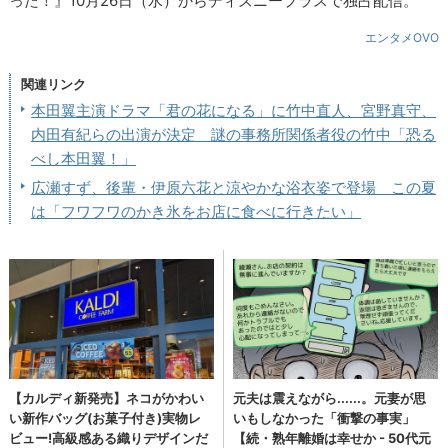
った！』10月26日（水）からディズニープラスで独占配信。
エンタメOVO
関連リンク
本田翼主演ドラマ「君の花になる」に竹中直人、宮野真守、
内田有紀らの出演が決定 謎の事務所関係者役の竹中「恐る
べし本田翼！」
広瀬すず、後輩・伊原六花と涼やかな浴衣姿で登場 この夏
は「フワフワのかき氷をお店に食べに行きたい」