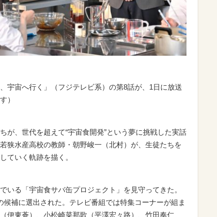
、宇宙へ行く」（フジテレビ系）の第8話が、1日に放送
す）
が、世代を超えて“宇宙食開発”という夢に挑戦した実話
若狭水産高校の教師・朝野峻一（北村）が、生徒たちを
していく軌跡を描く。
でいる「宇宙食サバ缶プロジェクト」を見守ってきた。
食の候補に選出された。テレビ番組では特集コーナーが組ま
（伊東蒼）、小松崎菜那歌（平澤宏々路）、竹田奏仁