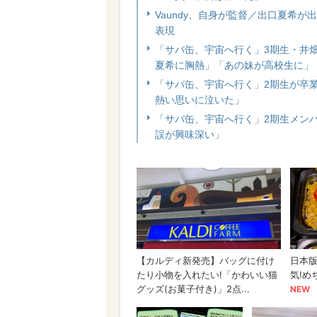
Vaundy、自身が監督／出口夏希が
表現
「サバ缶、宇宙へ行く」3期生・井畑
夏希に胸熱」「あの妹が高校生に」
「サバ缶、宇宙へ行く」2期生が卒
熱い思いに泣いた」
「サバ缶、宇宙へ行く」2期生メン
誤が興味深い」