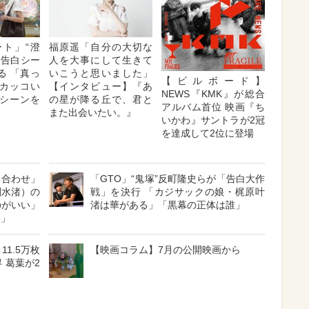
ト」“澄
福原遥「自分の大切な
の告白シー
人を大事にして生きて
る 「真っ
いこうと思いました」
【ビルボード】
カッコい
【インタビュー】『あ
NEWS『KMK』が総合
シーンを
の星が降る丘で、君と
アルバム首位 映画『ち
また出会いたい。』
いかわ』サントラが2冠
を達成して2位に登場
ち合わせ」
「GTO」“鬼塚”反町隆史らが「告白大作
関水渚）の
戦」を決行 「カジサックの娘・梶原叶
のがいい」
渚は華がある」「黒幕の正体は誰」
い」
11.5万枚
【映画コラム】7月の公開映画から
 葛葉が2