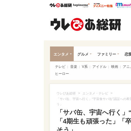
ウレぴあ総研
ハピママ*
ウレぴあ
ウレ
エンタメ
グルメ
ファミリー
恋
テレビ
音楽
V系
アイドル
映画
アニ
ヒーロー
>
>
ウレぴあ総研
エンタメ・テレビ
「サバ缶、宇宙へ行く」“宇宙食サバ缶”認証への希
う」
「サバ缶、宇宙へ行く」
「4期生も頑張った」「
そう」