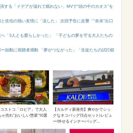
出演する「イデアが溢れて眠れない」MVで“頭の中のカオス”を
と佐伯の熱い友情に「涙した」 次回予告に反響「“奈未”出口
業へ「3人とも愛らしかった」 「子どもの夢を守る大人たちの
バー始動に視聴者感動 「夢がつながった」「生徒たちの試行錯