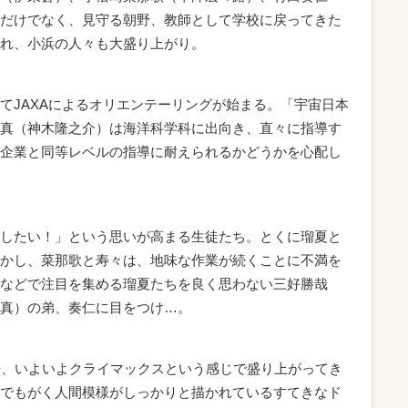
だけでなく、見守る朝野、教師として学校に戻ってきた
れ、小浜の人々も大盛り上がり。
JAXAによるオリエンテーリングが始まる。「宇宙日本
真（神木隆之介）は海洋科学科に出向き、直々に指導す
企業と同等レベルの指導に耐えられるかどうかを心配し
したい！」という思いが高まる生徒たち。とくに瑠夏と
かし、菜那歌と寿々は、地味な作業が続くことに不満を
などで注目を集める瑠夏たちを良く思わない三好勝哉
真）の弟、奏仁に目をつけ…。
缶、いよいよクライマックスという感じで盛り上がってき
でもがく人間模様がしっかりと描かれているすてきなド