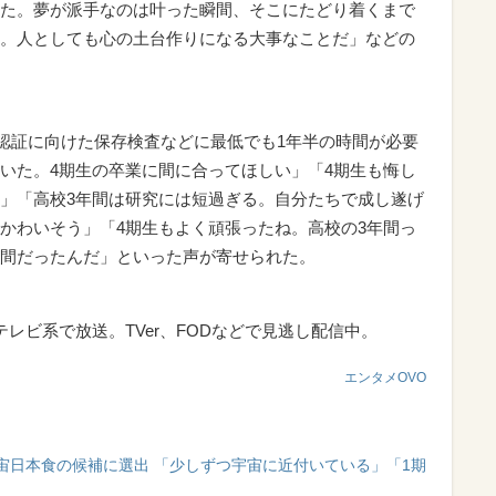
た。夢が派手なのは叶った瞬間、そこにたどり着くまで
。人としても心の土台作りになる大事なことだ」などの
認証に向けた保存検査などに最低でも1年半の時間が必要
いた。4期生の卒業に間に合ってほしい」「4期生も悔し
」「高校3年間は研究には短過ぎる。自分たちで成し遂げ
かわいそう」「4期生もよく頑張ったね。高校の3年間っ
間だったんだ」といった声が寄せられた。
レビ系で放送。TVer、FODなどで見逃し配信中。
エンタメOVO
宙日本食の候補に選出 「少しずつ宇宙に近付いている」「1期