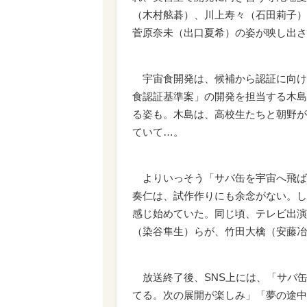
（木村舷碁）、川上寿々（石田莉子）
菅原奈未（出口夏希）の姿が映し出さ
宇宙食開発は、候補から認証に向けて
食認証基準案」の開発を担当する木島
る姿も。木島は、高校生たちと朝野が
ていて…。
よりいっそう「サバ缶を宇宙へ飛ば
奏仁は、試作作りにも余念がない。し
感じ始めていた。同じ頃、テレビ出演
（染谷隼生）らが、竹田大檎（安藤冶
放送終了後、SNS上には、「サバ
てる。次の展開が楽しみ」「夢の途中