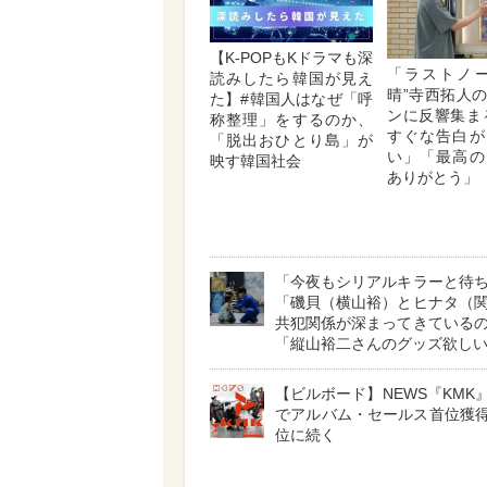
【K-POPもKドラマも深
「ラストノー
読みしたら韓国が見え
晴”寺西拓人
た】#韓国人はなぜ「呼
ンに反響集ま
称整理」をするのか、
すぐな告白が
「脱出おひとり島」が
い」「最高の
映す韓国社会
ありがとう」
「今夜もシリアルキラーと待
「磯貝（横山裕）とヒナタ（
共犯関係が深まってきている
「縦山裕二さんのグッズ欲し
【ビルボード】NEWS『KMK』
でアルバム・セールス首位獲得
位に続く