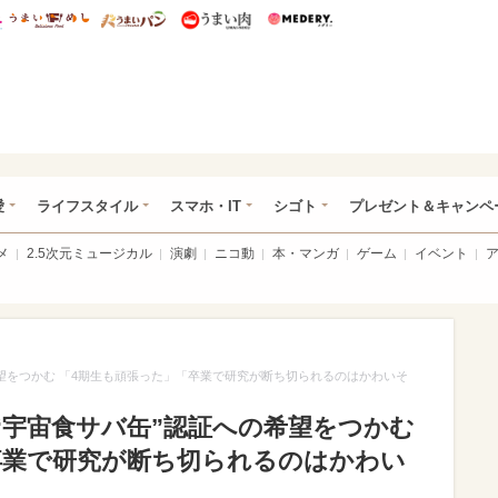
総研 ディズニー特集
mimot.
うまいめし
うまいパン
うまい肉
Medery.
ぴあ総研（うれぴあ）
愛
ライフスタイル
スマホ・IT
シゴト
プレゼント＆キャンペ
メ
2.5次元ミュージカル
演劇
ニコ動
本・マンガ
ゲーム
イベント
望をつかむ 「4期生も頑張った」「卒業で研究が断ち切られるのはかわいそ
“宇宙食サバ缶”認証への希望をつかむ
卒業で研究が断ち切られるのはかわい