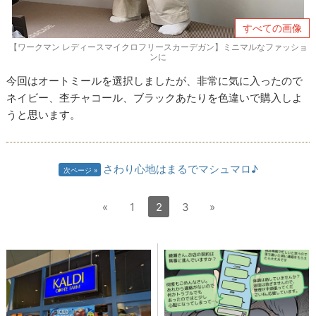
すべての画像
【ワークマン レディースマイクロフリースカーデガン】ミニマルなファッショ
ンに
今回はオートミールを選択しましたが、非常に気に入ったので
ネイビー、杢チャコール、ブラックあたりを色違いで購入しよ
うと思います。
さわり心地はまるでマシュマロ♪
次ページ
«
1
2
3
»