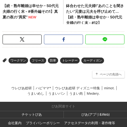
ワークマン
フリース
防寒
トレーナー
カーディガン
>
ページの先頭へ
ウレぴあ総研
|
ハピママ*
|
ウレぴあ総研 ディズニー特集
|
mimot.
|
うまいめし
|
うまいパン
|
うまい肉
|
Medery.
ぴあ関連サイト
チケットぴあ
ぴあ(アプリ&Web)
会社案内
プライバシーポリシー
アクセスデータの利用・著作権等