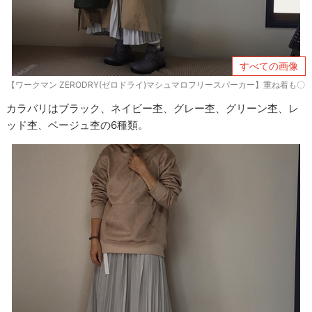
すべての画像
【ワークマン ZERODRY(ゼロドライ)マシュマロフリースパーカー】重ね着も〇
カラバリはブラック、ネイビー杢、グレー杢、グリーン杢、レ
ッド杢、ベージュ杢の6種類。