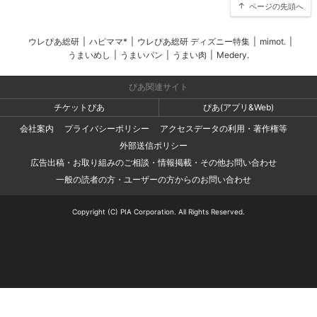
ページの先頭へ
ウレぴあ総研
|
ハピママ*
|
ウレぴあ総研 ディズニー特集
|
mimot.
|
うまいめし
|
うまいパン
|
うまい肉
|
Medery.
ぴあ関連サイト
チケットぴあ
ぴあ(アプリ&Web)
会社案内
プライバシーポリシー
アクセスデータの利用・著作権等
外部送信ポリシー
広告出稿・お取り組みのご相談・情報掲載・その他お問い合わせ
一般の読者の方・ユーザーの方からのお問い合わせ
Copyright (C) PIA Corporation. All Rights Reserved.