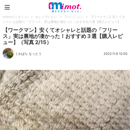
mimot.(ミモット)
mimot.(ミモット)
>
キレイでいたい
>
ファッション
>
【ワークマン】安くてオ
シャレと話題の「フリース」実は裏地が凄かった！おすすめ３選【購入レビュー】
【ワークマン】安くてオシャレと話題の「フリー
ス」実は裏地が凄かった！おすすめ３選【購入レビ
ュー】（写真 2/15）
くわばら なっとう
2022.11.6 12:00