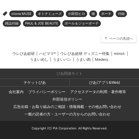
otona MUSE
オトナミューズ
小田切ヒロ
猫
ポーチ
付録
>
雑誌付録
PAUL & JOE BEAUTE
ポール＆ジョーボーテ
ページの先頭へ
ウレぴあ総研
|
ハピママ*
|
ウレぴあ総研 ディズニー特集
|
mimot.
|
うまいめし
|
うまいパン
|
うまい肉
|
Medery.
ぴあ関連サイト
チケットぴあ
ぴあ(アプリ&Web)
会社案内
プライバシーポリシー
アクセスデータの利用・著作権等
外部送信ポリシー
広告出稿・お取り組みのご相談・情報掲載・その他お問い合わせ
一般の読者の方・ユーザーの方からのお問い合わせ
Copyright (C) PIA Corporation. All Rights Reserved.