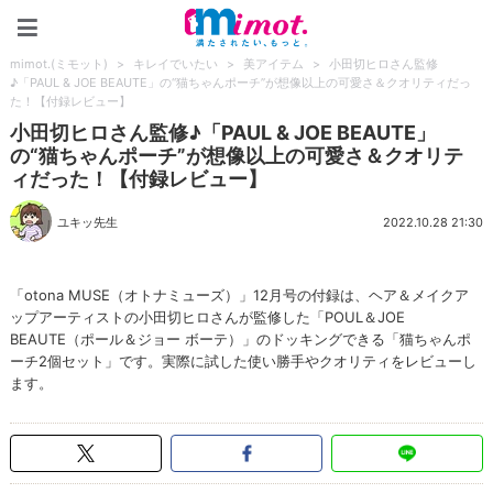
mimot.(ミモット)
mimot.(ミモット)
>
キレイでいたい
>
美アイテム
>
小田切ヒロさん監修
♪「PAUL & JOE BEAUTE」の“猫ちゃんポーチ”が想像以上の可愛さ＆クオリティだっ
た！【付録レビュー】
小田切ヒロさん監修♪「PAUL & JOE BEAUTE」
の“猫ちゃんポーチ”が想像以上の可愛さ＆クオリテ
ィだった！【付録レビュー】
ユキッ先生
2022.10.28 21:30
「otona MUSE（オトナミューズ）」12月号の付録は、ヘア＆メイクア
ップアーティストの小田切ヒロさんが監修した「POUL＆JOE
BEAUTE（ポール＆ジョー ボーテ）」のドッキングできる「猫ちゃんポ
ーチ2個セット」です。実際に試した使い勝手やクオリティをレビューし
ます。