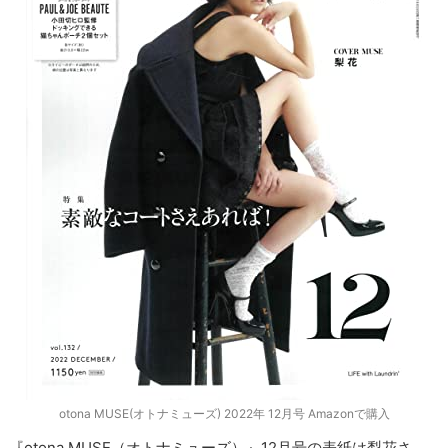
otona MUSE(オトナミューズ) 2022年 12月号 Amazonで購入
『otona MUSE（オトナミューズ）』12月号の表紙は梨花さ