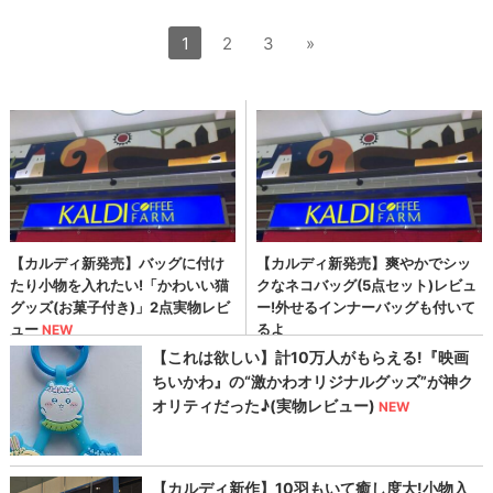
1
2
3
»