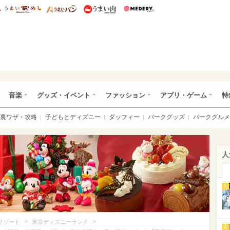
総研 ディズニー特集
mimot.
うまいめし
うまいパン
うまい肉
Medery.
ズニー特集 -ウレぴあ総研
音楽
グッズ・イベント
ファッション
アプリ・ゲーム
特
裏ワザ・攻略
子どもとディズニー
ダッフィー
パークグッズ
パークグルメ
人
1
>
>
リゾート
東京ディズニーランド
2