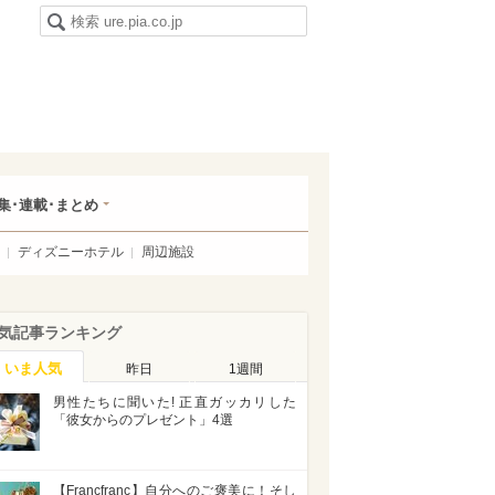
集･連載･まとめ
ディズニーホテル
周辺施設
気記事ランキング
いま人気
昨日
1週間
男性たちに聞いた! 正直ガッカリした
「彼女からのプレゼント」4選
【Francfranc】自分へのご褒美に！そし