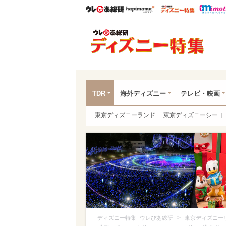
ウレぴあ総研
ハピママ*
ウレぴあ
ディ
TDR
海外ディズニー
テレビ・映画
東京ディズニーランド
東京ディズニーシー
>
ディズニー特集 -ウレぴあ総研
東京ディズニー