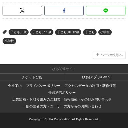
子ども_6歳
子ども_7-9歳
子ども_10-12歳
子ども
小学生
>
小学校
ページの先頭へ
ぴあ関連サイト
チケットぴあ
ぴあ(アプリ&Web)
会社案内
プライバシーポリシー
アクセスデータの利用・著作権等
外部送信ポリシー
広告出稿・お取り組みのご相談・情報掲載・その他お問い合わせ
一般の読者の方・ユーザーの方からのお問い合わせ
Copyright (C) PIA Corporation. All Rights Reserved.