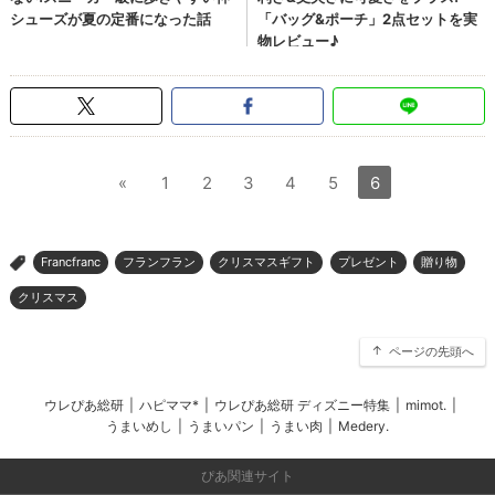
«
1
2
3
4
5
6
Francfranc
フランフラン
クリスマスギフト
プレゼント
贈り物
>
クリスマス
ページの先頭へ
ウレぴあ総研
|
ハピママ*
|
ウレぴあ総研 ディズニー特集
|
mimot.
|
うまいめし
|
うまいパン
|
うまい肉
|
Medery.
ぴあ関連サイト