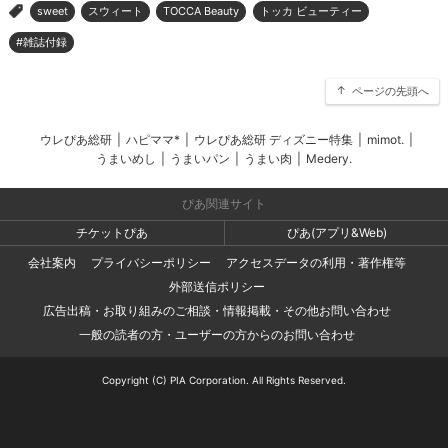
sweet
スウィート
TOCCA Beauty
トッカ ビューティー
>
#雑誌付録
ページの先頭へ
ウレぴあ総研
|
ハピママ*
|
ウレぴあ総研 ディズニー特集
|
mimot.
|
うまいめし
|
うまいパン
|
うまい肉
|
Medery.
ぴあ関連サイト
チケットぴあ
ぴあ(アプリ&Web)
会社案内
プライバシーポリシー
アクセスデータの利用・著作権等
外部送信ポリシー
広告出稿・お取り組みのご相談・情報掲載・その他お問い合わせ
一般の読者の方・ユーザーの方からのお問い合わせ
Copyright (C) PIA Corporation. All Rights Reserved.