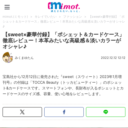
mimot.(ミモット)
mimot.(ミモット)
>
キレイでいたい
>
ファッション
>
【sweet×豪華付録】「ポ
シェット＆カードケース」徹底レビュー！本革みたいな高級感＆淡いカラーがオシャレ
♪
【sweet×豪華付録】「ポシェット＆カードケース」
徹底レビュー！本革みたいな高級感＆淡いカラーが
オシャレ♪
みくまゆたん
2022.12.12 12:12
宝島社から12月12日に発売された『sweet（スウィート）2023年1月増
刊号』の付録は「TOCCA Beauty（トッカビューティー）」のポシェッ
ト&カードケースです。スマートフォンや、長財布が入るポシェットとカ
ードケースのサイズ感、容量、使い心地をレビューします。