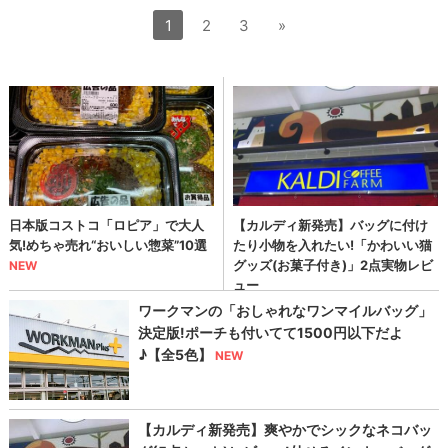
1
2
3
»