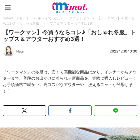
mimot.(ミモット)
mimot.(ミモット)
>
キレイでいたい
>
ファッション
>
【ワークマン】今買うな
らコレ♪「おしゃれ冬服」トップス＆アウターおすすめ3選！
【ワークマン】今買うならコレ♪「おしゃれ冬服」ト
ップス＆アウターおすすめ3選！
Nagi
2022.12.10 16:30
「ワークマン」の冬服は、安くて高機能な商品ばかり。インナーからアウ
ターまで、普段のお出かけに着られる新商品を、実際に購入しレビュー！
お手頃価格で暖かい。高コスパなアウターや、洗えるニットが登場しま
す！