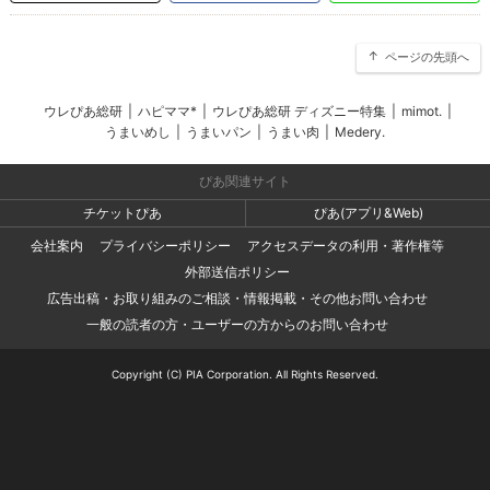
ページの先頭へ
ウレぴあ総研
|
ハピママ*
|
ウレぴあ総研 ディズニー特集
|
mimot.
|
うまいめし
|
うまいパン
|
うまい肉
|
Medery.
ぴあ関連サイト
チケットぴあ
ぴあ(アプリ&Web)
会社案内
プライバシーポリシー
アクセスデータの利用・著作権等
外部送信ポリシー
広告出稿・お取り組みのご相談・情報掲載・その他お問い合わせ
一般の読者の方・ユーザーの方からのお問い合わせ
Copyright (C) PIA Corporation. All Rights Reserved.