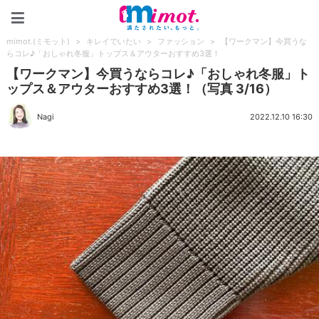
mimot.(ミモット)
mimot.(ミモット)
>
キレイでいたい
>
ファッション
>
【ワークマン】今買うな
らコレ♪「おしゃれ冬服」トップス＆アウターおすすめ3選！
【ワークマン】今買うならコレ♪「おしゃれ冬服」ト
ップス＆アウターおすすめ3選！（写真 3/16）
Nagi
2022.12.10 16:30