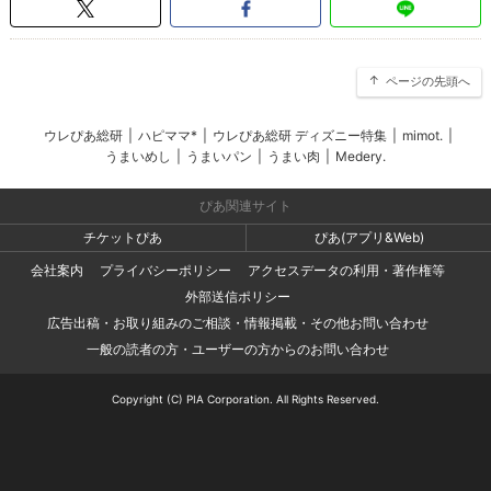
ページの先頭へ
ウレぴあ総研
|
ハピママ*
|
ウレぴあ総研 ディズニー特集
|
mimot.
|
うまいめし
|
うまいパン
|
うまい肉
|
Medery.
ぴあ関連サイト
チケットぴあ
ぴあ(アプリ&Web)
会社案内
プライバシーポリシー
アクセスデータの利用・著作権等
外部送信ポリシー
広告出稿・お取り組みのご相談・情報掲載・その他お問い合わせ
一般の読者の方・ユーザーの方からのお問い合わせ
Copyright (C) PIA Corporation. All Rights Reserved.