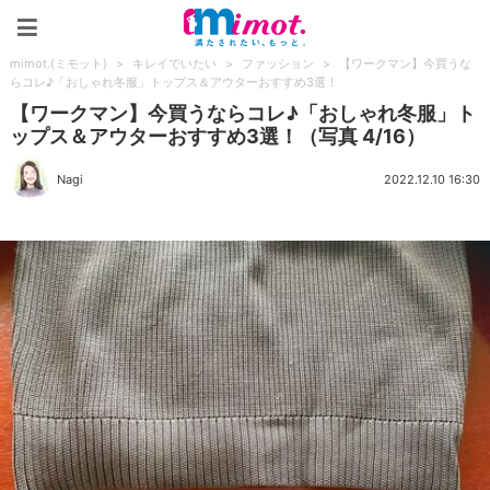
mimot.(ミモット)
mimot.(ミモット)
>
キレイでいたい
>
ファッション
>
【ワークマン】今買うな
らコレ♪「おしゃれ冬服」トップス＆アウターおすすめ3選！
【ワークマン】今買うならコレ♪「おしゃれ冬服」ト
ップス＆アウターおすすめ3選！（写真 4/16）
Nagi
2022.12.10 16:30