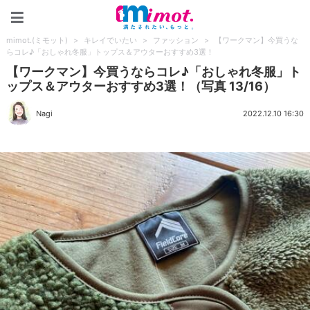
mimot.(ミモット)
mimot.(ミモット)
>
キレイでいたい
>
ファッション
>
【ワークマン】今買うな
らコレ♪「おしゃれ冬服」トップス＆アウターおすすめ3選！
【ワークマン】今買うならコレ♪「おしゃれ冬服」ト
ップス＆アウターおすすめ3選！（写真 13/16）
Nagi
2022.12.10 16:30