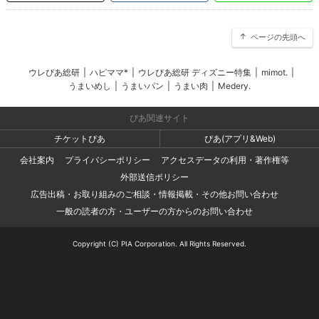
ページの先頭へ
ウレぴあ総研
|
ハピママ*
|
ウレぴあ総研 ディズニー特集
|
mimot.
|
うまいめし
|
うまいパン
|
うまい肉
|
Medery.
ぴあ関連サイト
チケットぴあ
ぴあ(アプリ&Web)
会社案内
プライバシーポリシー
アクセスデータの利用・著作権等
外部送信ポリシー
広告出稿・お取り組みのご相談・情報掲載・その他お問い合わせ
一般の読者の方・ユーザーの方からのお問い合わせ
Copyright (C) PIA Corporation. All Rights Reserved.