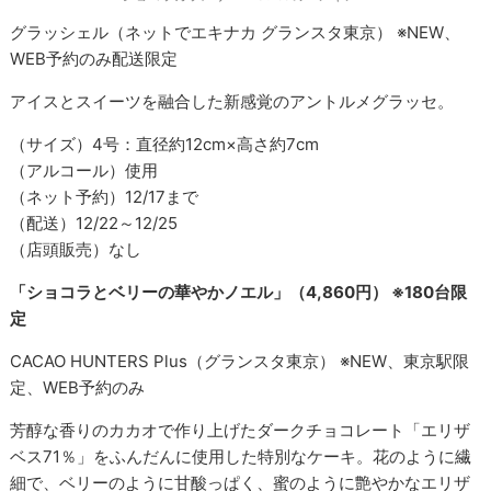
グラッシェル（ネットでエキナカ グランスタ東京） ※NEW、
WEB予約のみ配送限定
アイスとスイーツを融合した新感覚のアントルメグラッセ。
（サイズ）4号：直径約12cm×高さ約7cm
（アルコール）使用
（ネット予約）12/17まで
（配送）12/22～12/25
（店頭販売）なし
「ショコラとベリーの華やかノエル」（4,860円） ※180台限
定
CACAO HUNTERS Plus（グランスタ東京） ※NEW、東京駅限
定、WEB予約のみ
芳醇な香りのカカオで作り上げたダークチョコレート「エリザ
ベス71％」をふんだんに使用した特別なケーキ。花のように繊
細で、ベリーのように甘酸っぱく、蜜のように艶やかなエリザ