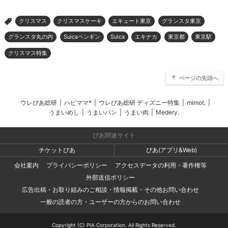
クリスマス
クリスマスケーキ
エキュート東京
グランスタ東京
>
グランスタ丸の内
Suicaペンギン
Suica
エキナカ
東京都
東京駅
クリスマス特集
ページの先頭へ
ウレぴあ総研
|
ハピママ*
|
ウレぴあ総研 ディズニー特集
|
mimot.
|
うまいめし
|
うまいパン
|
うまい肉
|
Medery.
ぴあ関連サイト
チケットぴあ
ぴあ(アプリ&Web)
会社案内
プライバシーポリシー
アクセスデータの利用・著作権等
外部送信ポリシー
広告出稿・お取り組みのご相談・情報掲載・その他お問い合わせ
一般の読者の方・ユーザーの方からのお問い合わせ
Copyright (C) PIA Corporation. All Rights Reserved.