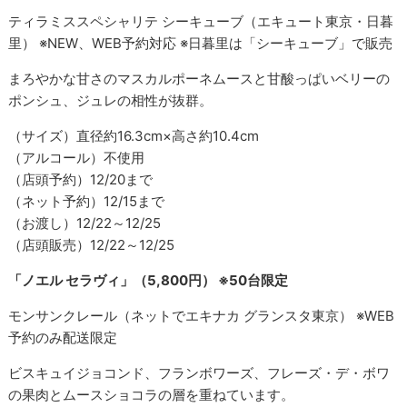
ティラミススペシャリテ シーキューブ（エキュート東京・日暮
里） ※NEW、WEB予約対応 ※日暮里は「シーキューブ」で販売
まろやかな甘さのマスカルポーネムースと甘酸っぱいベリーの
ポンシュ、ジュレの相性が抜群。
（サイズ）直径約16.3cm×高さ約10.4cm
（アルコール）不使用
（店頭予約）12/20まで
（ネット予約）12/15まで
（お渡し）12/22～12/25
（店頭販売）12/22～12/25
「ノエル セラヴィ」（5,800円） ※50台限定
モンサンクレール（ネットでエキナカ グランスタ東京） ※WEB
予約のみ配送限定
ビスキュイジョコンド、フランボワーズ、フレーズ・デ・ボワ
の果肉とムースショコラの層を重ねています。