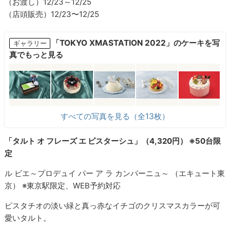
（お渡し）12/23～12/25
（店頭販売）12/23〜12/25
「TOKYO XMASTATION 2022」のケーキを写
ギャラリー
真でもっと見る
すべての写真を見る（全13枚）
「タルト オ フレーズ エ ピスターシュ」（4,320円） ※50台限
定
ル ビエ～プロデュイ パー ア ラ カンパーニュ～ （エキュート東
京） ※東京駅限定、WEB予約対応
ピスタチオの淡い緑と真っ赤なイチゴのクリスマスカラーが可
愛いタルト。