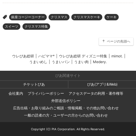
銀座コージーコーナー
クリスマス
クリスマスケーキ
ケーキ
>
スイーツ
クリスマス特集
ページの先頭へ
ウレぴあ総研
|
ハピママ*
|
ウレぴあ総研 ディズニー特集
|
mimot.
|
うまいめし
|
うまいパン
|
うまい肉
|
Medery.
ぴあ関連サイト
チケットぴあ
ぴあ(アプリ&Web)
会社案内
プライバシーポリシー
アクセスデータの利用・著作権等
外部送信ポリシー
広告出稿・お取り組みのご相談・情報掲載・その他お問い合わせ
一般の読者の方・ユーザーの方からのお問い合わせ
Copyright (C) PIA Corporation. All Rights Reserved.