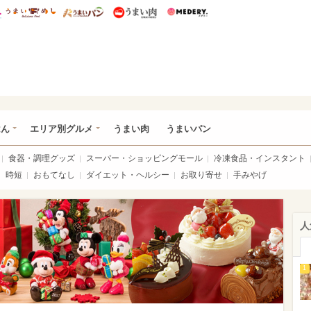
総研 ディズニー特集
mimot.
うまいめし
うまいパン
うまい肉
Medery.
いめし
はん
エリア別グルメ
うまい肉
うまいパン
食器・調理グッズ
スーパー・ショッピングモール
冷凍食品・インスタント
時短
おもてなし
ダイエット・ヘルシー
お取り寄せ
手みやげ
人
1