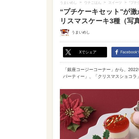
>
>
>
うまいめし
ウチごはん
スイーツ
“プチ
“プチケーキセット"が
リスマスケーキ3種（写真 
うまいめし
Xでシェア
Faceboo
「銀座コージーコーナー」から、202
パーティー」、「クリスマスショコラ