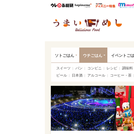
ウレぴあ総研
ハピママ*
ウレぴあ
うま
ソトごはん
ウチごはん
イベントご
スイーツ
パン
コンビニ
レシピ
調味料
ビール
日本酒
アルコール
コーヒー・茶