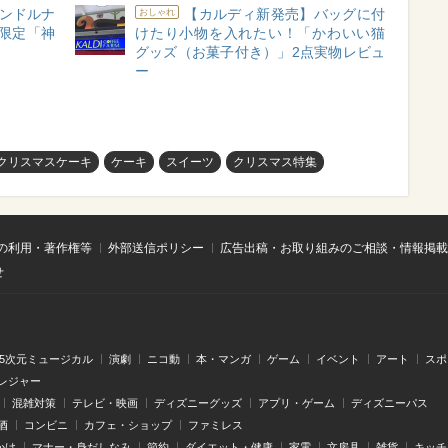
ャンドルナ
【カルディ新発売】バッグに付
おしゃれ
限定「神
けたり小物を入れたい！「かわいい猫
グッズ（お菓子付き）」2点実物レビュ
ー
クリスマスケーキ
ケーキ
スイーツ
クリスマス特集
の利用・著作権等
外部送信ポリシー
広告出稿・お取り組みのご相談・情報掲載
せ
.5次元ミュージカル
演劇
ニコ動
本・マンガ
ゲーム
イベント
アート
スポ
レジャー
混雑対策
テレビ・映画
ディズニーグッズ
アプリ・ゲーム
ディズニーパス
酒
コンビニ
カフェ・ショップ
ファミレス
かけ
マナー・身だしなみ
節約
ダイエット・健康
家電
文房具
雑貨
キッチ