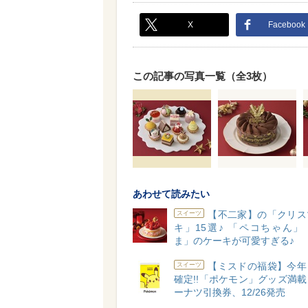
X
Facebook
この記事の写真一覧（全3枚）
あわせて読みたい
【不二家】の「クリス
スイーツ
キ」15選♪ 「ペコちゃん」
ま」のケーキが可愛すぎる♪
【ミスドの福袋】今年
スイーツ
確定!!「ポケモン」グッズ満
ーナツ引換券、12/26発売