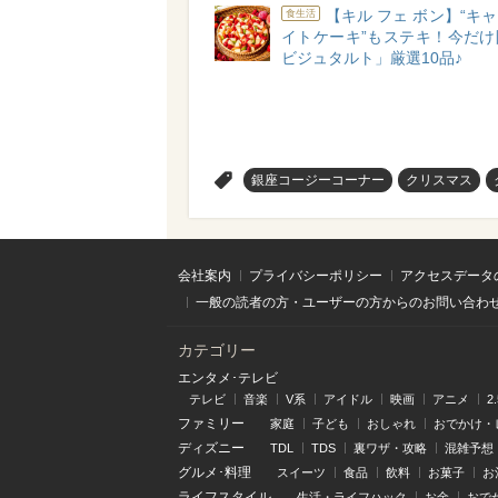
【キル フェ ボン】“キ
食生活
イトケーキ”もステキ！今だけ
ビジュタルト」厳選10品♪
>
銀座コージーコーナー
クリスマス
会社案内
プライバシーポリシー
アクセスデータ
一般の読者の方・ユーザーの方からのお問い合わ
カテゴリー
エンタメ･テレビ
テレビ
音楽
V系
アイドル
映画
アニメ
2
ファミリー
家庭
子ども
おしゃれ
おでかけ・
ディズニー
TDL
TDS
裏ワザ・攻略
混雑予想
グルメ･料理
スイーツ
食品
飲料
お菓子
お
ライフスタイル
生活・ライフハック
お金
おで