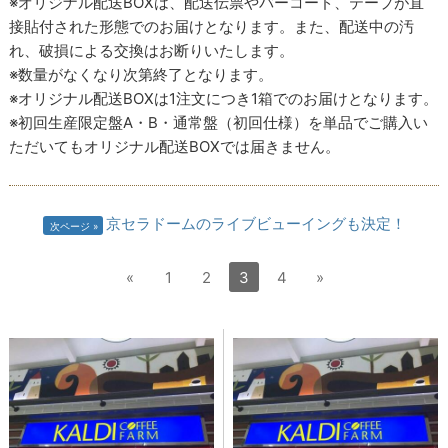
※オリジナル配送BOXは、配送伝票やバーコード、テープが直
接貼付された形態でのお届けとなります。また、配送中の汚
れ、破損による交換はお断りいたします。
※数量がなくなり次第終了となります。
※オリジナル配送BOXは1注文につき1箱でのお届けとなります。
※初回生産限定盤A・B・通常盤（初回仕様）を単品でご購入い
ただいてもオリジナル配送BOXでは届きません。
京セラドームのライブビューイングも決定！
次ページ
«
1
2
3
4
»