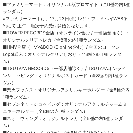
■ファミリーマート：オリジナルL版ブロマイド（全8種の内1種
ランダム）
※ファミリーマートは、12月23日(金) レジ・ファミペイWEB予
約にて 正午～順次予約受付開始となります。
■TOWER RECORDS全店（オンライン含む / 一部店舗除く）：
オリジナルクリアトレカ（全8種の内1種ランダム）
■HMV全店（HMV&BOOKS online含む）/ 全国のローソン
Loppi端末：オリジナルクリアしおり（全8種の内1種ランダ
ム）
■TSUTAYA RECORDS（一部店舗除く）/ TSUTAYAオンライ
ンショッピング：オリジナルポストカード（全8種の内1種ラン
ダム）
■楽天ブックス：オリジナルアクリルキーホルダー（全8種の内
1種ランダム）
■セブンネットショッピング：オリジナルアクリルチャームミ
ニキーホルダー（全8種の内1種ランダム）
■ネオ・ウィング：オリジナルトレカ（全8種の内1種ランダ
ム）
■Amazon.co.jp：メガジャケ（全8種の内1種ランダム）