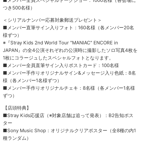
■メンバー全員スペシャルトークショー：1000名様（各会場に
つき500名様）
＜シリアルナンバー応募対象郵送プレゼント＞
■メンバー直筆サイン入りフォト：160名様（各メンバー20名
様ずつ）
※『Stray Kids 2nd World Tour "MANIAC" ENCORE in
JAPAN』の全4公演それぞれの公演時に撮影したソロ写真4枚を
1枚にコラージュしたスペシャルフォトとなります。
■メンバー全員直筆サイン入りポストカード：100名様
■メンバー手作りオリジナルサイン&メッセージ入り色紙：8名
様（各メンバー1名様ずつ）
■メンバー手作りオリジナルチェキ：8名様（各メンバー1名様
ずつ）
【店頭特典】
■Stray Kids応援店（※対象店舗は追って発表）：B2告知ポス
ター
■Sony Music Shop：オリジナルクリアポスター（全8種の内1
種ランダム）