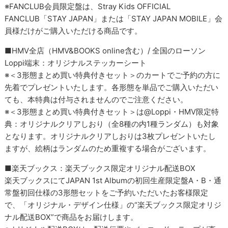
※FANCLUB会員限定盤は、Stray Kids OFFICIAL
FANCLUB「STAY JAPAN」または「STAY JAPAN MOBILE」会
員様だけがご購入いただける商品です。
■HMV全店（HMV&BOOKS online含む）/ 全国のローソン
Loppi端末：オリジナルステッカーシート
※＜3形態まとめ買い特典付きセット＞のカートでご予約の方に
先着でプレゼントいたします。各形態を単品でご購入いただい
ても、本特典は付与されませんのでご注意ください。
※＜3形態まとめ買い特典付きセット＞は@Loppi・HMV限定特
典：オリジナルクリアしおり（全8種の内1種ランダム）も対象
となります。オリジナルクリアしおりは3枚プレゼントいたし
ますが、絵柄はランダムのため重複する場合がございます。
■楽天ブックス：楽天ブックス限定オリジナル配送BOX
楽天ブックスにてJAPAN 1st Albumの初回生産限定盤A・B・通
常盤初回仕様の3形態セットをご予約いただいたお客様限定
で、「オリジナル・デザイン仕様」の“楽天ブックス限定オリジ
ナル配送BOX”で商品をお届けします。