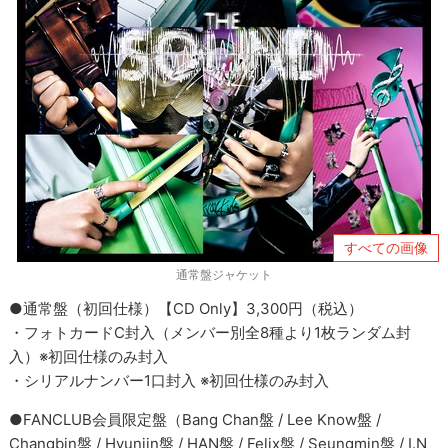
すべての画像
通常盤ジャケット
●通常盤（初回仕様）【CD Only】3,300円（税込）
・フォトカードC封入（メンバー別全8種より1枚ランダム封
入）※初回仕様のみ封入
・シリアルナンバー1口封入 ※初回仕様のみ封入
●FANCLUB会員限定盤（Bang Chan盤 / Lee Know盤 /
Changbin盤 / Hyunjin盤 / HAN盤 / Felix盤 / Seungmin盤 / I.N