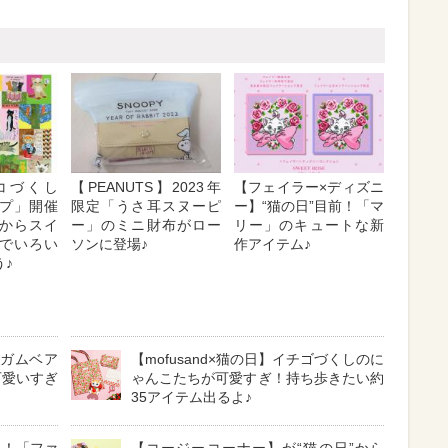
コづくし
【PEANUTS】2023年
【フェイラー×ディズニ
プ」開催
限定「うさ耳スヌーピ
ー】“猫の日”目前！「マ
からスイ
ー」のミニ財布がロー
リー」のキュートな新
でいろい
ソンに登場♪
作アイテム♪
♪
ンガムベア
【mofusand×猫の日】イチゴづくしのに
可愛いすぎ
ゃんこたちが可愛すぎ！持ち歩きたい約
35アイテム出るよ♪