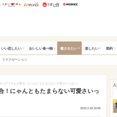
総研 ディズニー特集
mimot.
うまいめし
うまいパン
うまい肉
Medery.
ot.(ミモット)
いい恋したい
おいしい食べ物
癒されたい
楽したい
節約
リラクゼーション
ネコアイテム大集合！にゃんともたまらない可愛さいっぱい♪
人
合！にゃんともたまらない可愛さいっ
1
2023.2.18 10:00