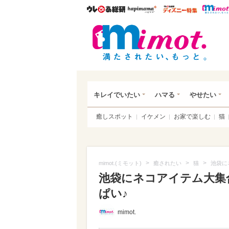
ウレぴあ総研
ハピママ*
ウレぴあ
mim
キレイでいたい
ハマる
やせたい
癒しスポット
イケメン
お家で楽しむ
猫
>
>
>
mimot.(ミモット)
癒されたい
猫
池袋に
池袋にネコアイテム大集
ぱい♪
mimot.