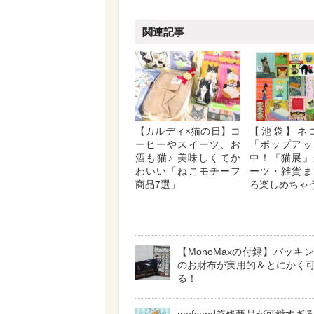
関連記事
【カルディ×猫の日】コ
【池袋】ネ
ーヒーやスイーツ、お
「ポップアッ
酒も猫♪ 美味しくてか
中！『猫展』
わいい「ねこモチーフ
ーツ・雑貨ま
商品7選」
ろ楽しめちゃう
【MonoMaxの付録】バッキ
のお財布が実用的＆とにかく
る！