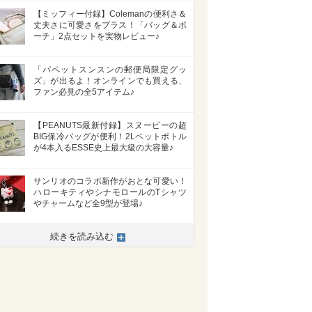
【ミッフィー付録】Colemanの便利さ＆
丈夫さに可愛さをプラス！「バッグ＆ポ
ーチ」2点セットを実物レビュー♪
「パペットスンスンの郵便局限定グッ
ズ」が出るよ！オンラインでも買える、
ファン必見の全5アイテム♪
【PEANUTS最新付録】スヌーピーの超
BIG保冷バッグが便利！2Lペットボトル
が4本入るESSE史上最大級の大容量♪
サンリオのコラボ新作がおとな可愛い！
ハローキティやシナモロールのTシャツ
やチャームなど全9型が登場♪
続きを読み込む