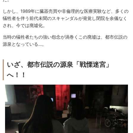
しかし、1989年に臓器売買や非倫理的な医療実験など、多くの
犠牲者を伴う前代未聞のスキャンダルが発覚し閉院を余儀なく
され、今では廃墟化。
当時の犠牲者たちの強い怨念が渦巻くこの廃墟は、都市伝説の
源泉となっている…。
いざ、都市伝説の源泉「戦慄迷宮」
へ！！