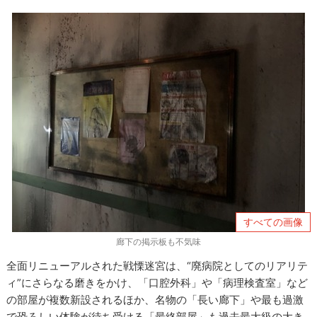
すべての画像
廊下の掲示板も不気味
全面リニューアルされた戦慄迷宮は、“廃病院としてのリアリテ
ィ”にさらなる磨きをかけ、「口腔外科」や「病理検査室」など
の部屋が複数新設されるほか、名物の「長い廊下」や最も過激
で恐ろしい体験が待ち受ける「最終部屋」も過去最大級の大き