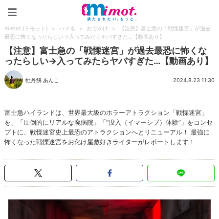
mimot.(ミモット)
mimot.(ミモット)
>
ハマる
>
おでかけ
>
【注意】富士急の「戦慄迷宮」が過去
最恐に怖くなったらしい→入ってみたらヤバすぎた…【動画あり】
【注意】富士急の「戦慄迷宮」が過去最恐に怖くな
ったらしい→入ってみたらヤバすぎた…【動画あり】
牡丹餅 あんこ
2024.8.23 11:30
富士急ハイランドは、世界最大級のホラーアトラクション「戦慄迷宮」
を、「圧倒的にリアルな廃病院」「“没入（イマーシブ）体験”」をコンセ
プトに、戦慄迷宮史上最恐のアトラクションへとリニューアル！ 最強に
怖くなった戦慄迷宮をお化け屋敷好きライターがレポートします！