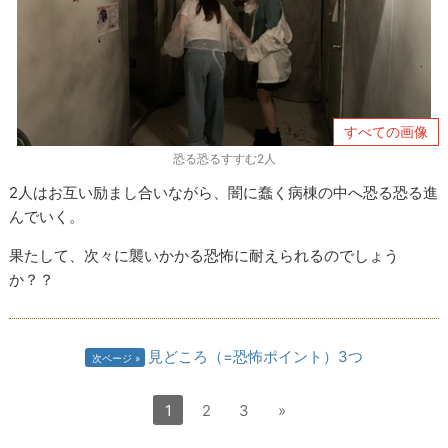
すべての画像
恐る恐るすすむ2人
2人はお互い励まし合いながら、闇に蠢く病棟の中へ恐る恐る進
んでいく。
果たして、次々に襲いかかる恐怖に耐えられるのでしょう
か？？
見どころ（=恐怖ポイント）3つ
次ページ
1
2
3
»