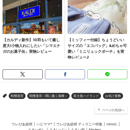
戦慄迷宮
戦慄迷宮～闇に蠢く病棟～
富士急ハイランド
お化け屋敷
>
ページの先頭へ
ウレぴあ総研
|
ハピママ*
|
ウレぴあ総研 ディズニー特集
|
mimot.
|
うまいめし
|
うまいパン
|
うまい肉
|
Medery.