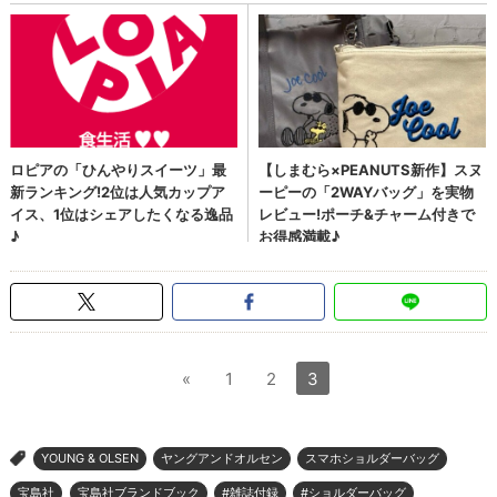
«
1
2
3
YOUNG & OLSEN
ヤングアンドオルセン
スマホショルダーバッグ
>
宝島社
宝島社ブランドブック
#雑誌付録
#ショルダーバッグ