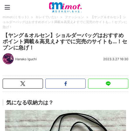
mimot.(ミモット)
mimot.(ミモット)
>
キレイでいたい
>
ファッション
>
【ヤング＆オルセン】シ
ョルダーバッグはおすすめポイント満載＆高見え♪ すでに完売のサイトも…！セブンに
急げ！
【ヤング＆オルセン】ショルダーバッグはおすすめ
ポイント満載＆高見え♪ すでに完売のサイトも…！セ
ブンに急げ！
Hanako Iguchi
2023.3.27 16:30
気になる収納力は？