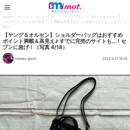
mimot.(ミモット)
mimot.(ミモット)
>
キレイでいたい
>
ファッション
>
【ヤング＆オルセン】シ
ョルダーバッグはおすすめポイント満載＆高見え♪ すでに完売のサイトも…！セブンに
急げ！
【ヤング＆オルセン】ショルダーバッグはおすすめ
ポイント満載＆高見え♪ すでに完売のサイトも…！セ
ブンに急げ！（写真 4/18）
Hanako Iguchi
2023.3.27 16:30