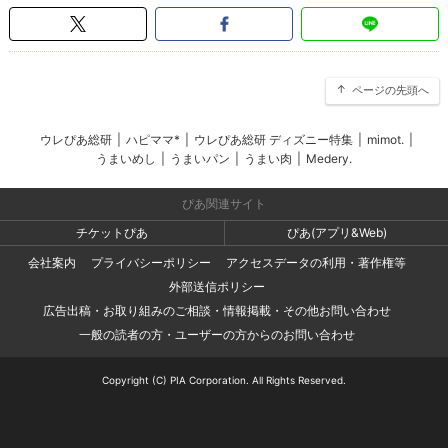
ページの先頭へ
ウレぴあ総研
|
ハピママ*
|
ウレぴあ総研 ディズニー特集
|
mimot.
|
うまいめし
|
うまいパン
|
うまい肉
|
Medery.
ぴあ関連サイト
チケットぴあ
ぴあ(アプリ&Web)
会社案内
プライバシーポリシー
アクセスデータの利用・著作権等
外部送信ポリシー
広告出稿・お取り組みのご相談・情報掲載・その他お問い合わせ
一般の読者の方・ユーザーの方からのお問い合わせ
Copyright (C) PIA Corporation. All Rights Reserved.