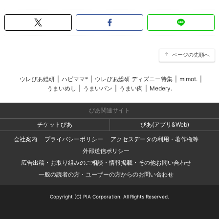
ページの先頭へ
ウレぴあ総研
|
ハピママ*
|
ウレぴあ総研 ディズニー特集
|
mimot.
|
うまいめし
|
うまいパン
|
うまい肉
|
Medery.
ぴあ関連サイト
チケットぴあ
ぴあ(アプリ&Web)
会社案内
プライバシーポリシー
アクセスデータの利用・著作権等
外部送信ポリシー
広告出稿・お取り組みのご相談・情報掲載・その他お問い合わせ
一般の読者の方・ユーザーの方からのお問い合わせ
Copyright (C) PIA Corporation. All Rights Reserved.