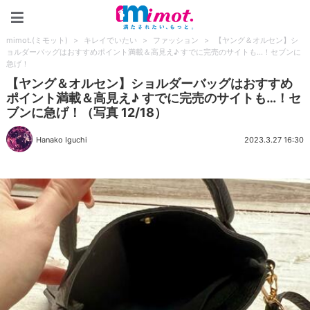
mimot.(ミモット)
mimot.(ミモット)
>
キレイでいたい
>
ファッション
>
【ヤング＆オルセン】シ
ョルダーバッグはおすすめポイント満載＆高見え♪ すでに完売のサイトも…！セブンに
急げ！
【ヤング＆オルセン】ショルダーバッグはおすすめ
ポイント満載＆高見え♪ すでに完売のサイトも…！セ
ブンに急げ！（写真 12/18）
Hanako Iguchi
2023.3.27 16:30