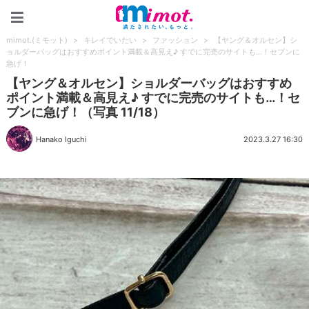
mimot.(ミモット)
mimot.(ミモット)
>
キレイでいたい
>
ファッション
>
【ヤング＆オルセン】シ
ョルダーバッグはおすすめポイント満載＆高見え♪ すでに完売のサイトも…！セブンに
急げ！
【ヤング＆オルセン】ショルダーバッグはおすすめ
ポイント満載＆高見え♪ すでに完売のサイトも…！セ
ブンに急げ！（写真 11/18）
Hanako Iguchi
2023.3.27 16:30