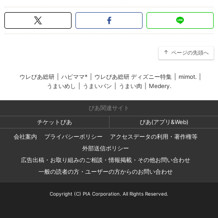
ページの先頭へ
ウレぴあ総研
|
ハピママ*
|
ウレぴあ総研 ディズニー特集
|
mimot.
|
うまいめし
|
うまいパン
|
うまい肉
|
Medery.
ぴあ関連サイト
チケットぴあ
ぴあ(アプリ&Web)
会社案内
プライバシーポリシー
アクセスデータの利用・著作権等
外部送信ポリシー
広告出稿・お取り組みのご相談・情報掲載・その他お問い合わせ
一般の読者の方・ユーザーの方からのお問い合わせ
Copyright (C) PIA Corporation. All Rights Reserved.