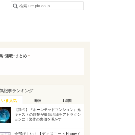
集･連載･まとめ
気記事ランキング
いま人気
昨日
1週間
【独占】『ホーンテッドマンション』元
キャストの監督が撮影現場をアトラクシ
ョンに！製作の裏側を明かす
全部ほしい！【ディズニー × Happyく