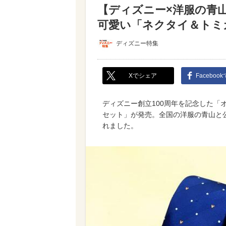
【ディズニー×洋服の青
可愛い「ネクタイ＆トミ
ディズニー特集
Xでシェア
Faceboo
ディズニー創立100周年を記念した「
セット」が発売。全国の洋服の青山と公
れました。