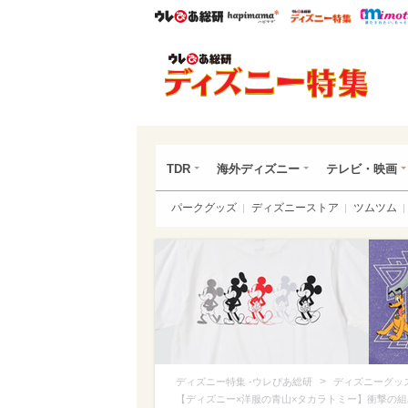
ウレぴあ総研
ハピママ*
ウレぴあ
ディ
TDR
海外ディズニー
テレビ・映画
パークグッズ
ディズニーストア
ツムツム
>
ディズニー特集 -ウレぴあ総研
ディズニーグッ
【ディズニー×洋服の青山×タカラトミー】衝撃の