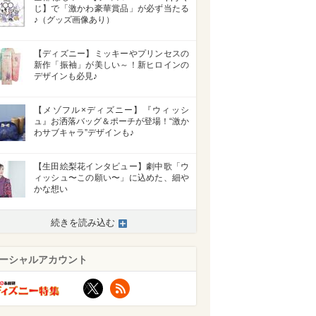
じ】で「激かわ豪華賞品」が必ず当たる
♪（グッズ画像あり）
【ディズニー】ミッキーやプリンセスの
新作「振袖」が美しい～！新ヒロインの
デザインも必見♪
【メゾフル×ディズニー】『ウィッシ
ュ』お洒落バッグ＆ポーチが登場！“激か
わサブキャラ”デザインも♪
【生田絵梨花インタビュー】劇中歌「ウ
ィッシュ〜この願い〜」に込めた、細や
かな想い
続きを読み込む
ーシャルアカウント
X
RSS