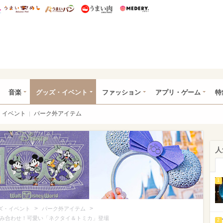
総研 ディズニー特集
mimot.
うまいめし
うまいパン
うまい肉
Medery.
ズニー特集 -ウレぴあ総研
音楽
グッズ・イベント
ファッション
アプリ・ゲーム
特
イベント
パーク外アイテム
人
1
>
>
ズ・イベント
パーク外アイテム
組み合わせ！可愛い「ネクタイ＆トミカ」登場
2