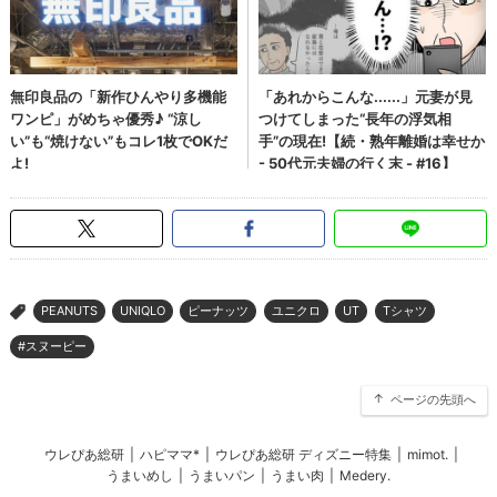
PEANUTS
UNIQLO
ピーナッツ
ユニクロ
UT
Tシャツ
>
#スヌーピー
ページの先頭へ
ウレぴあ総研
|
ハピママ*
|
ウレぴあ総研 ディズニー特集
|
mimot.
|
うまいめし
|
うまいパン
|
うまい肉
|
Medery.