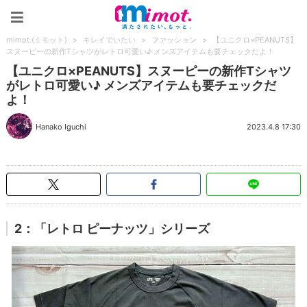
mimot.(ミモット)
mimot.(ミモット)
>
キレイでいたい
>
ファッション
>
【ユニクロ×PEANUTS】
スヌーピーの新作Tシャツがレトロ可愛い♪ メンズアイテムも要チェックだよ！
【ユニクロ×PEANUTS】スヌーピーの新作Tシャツ
がレトロ可愛い♪ メンズアイテムも要チェックだ
よ！
Hanako Iguchi
2023.4.8 17:30
2：「レトロ ピーナッツ」シリーズ