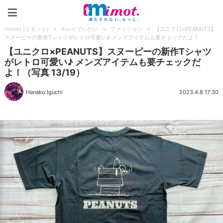
mimot.(ミモット)
mimot.(ミモット)
>
キレイでいたい
>
ファッション
>
【ユニクロ×PEANUTS】
スヌーピーの新作Tシャツがレトロ可愛い♪ メンズアイテムも要チェックだよ！
【ユニクロ×PEANUTS】スヌーピーの新作Tシャツ
がレトロ可愛い♪ メンズアイテムも要チェックだ
よ！（写真 13/19）
Hanako Iguchi
2023.4.8 17:30