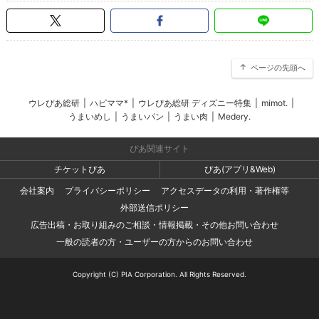
ページの先頭へ
ウレぴあ総研
|
ハピママ*
|
ウレぴあ総研 ディズニー特集
|
mimot.
|
うまいめし
|
うまいパン
|
うまい肉
|
Medery.
ぴあ関連サイト
チケットぴあ
ぴあ(アプリ&Web)
会社案内
プライバシーポリシー
アクセスデータの利用・著作権等
外部送信ポリシー
広告出稿・お取り組みのご相談・情報掲載・その他お問い合わせ
一般の読者の方・ユーザーの方からのお問い合わせ
Copyright (C) PIA Corporation. All Rights Reserved.