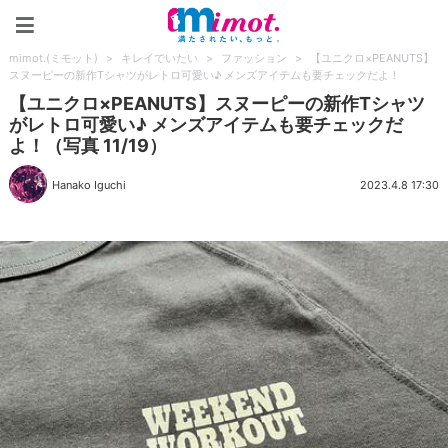
mimot.(ミモット)
mimot.(ミモット)
>
キレイでいたい
>
ファッション
>
【ユニクロ×PEANUTS】
スヌーピーの新作Tシャツがレトロ可愛い♪ メンズアイテムも要チェックだよ！
【ユニクロ×PEANUTS】スヌーピーの新作Tシャツ
がレトロ可愛い♪ メンズアイテムも要チェックだ
よ！（写真 11/19）
Hanako Iguchi
2023.4.8 17:30