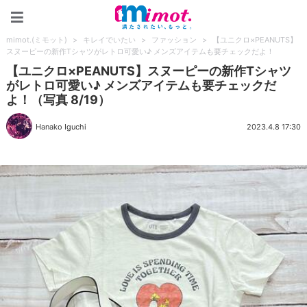
mimot.(ミモット)
mimot.(ミモット)
>
キレイでいたい
>
ファッション
>
【ユニクロ×PEANUTS】
スヌーピーの新作Tシャツがレトロ可愛い♪ メンズアイテムも要チェックだよ！
【ユニクロ×PEANUTS】スヌーピーの新作Tシャツ
がレトロ可愛い♪ メンズアイテムも要チェックだ
よ！（写真 8/19）
Hanako Iguchi
2023.4.8 17:30