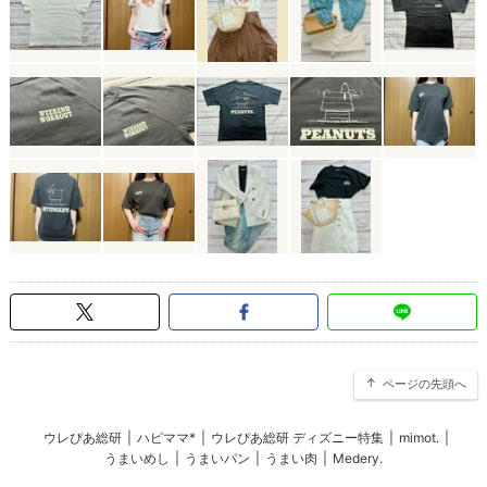
ページの先頭へ
ウレぴあ総研
|
ハピママ*
|
ウレぴあ総研 ディズニー特集
|
mimot.
|
うまいめし
|
うまいパン
|
うまい肉
|
Medery.