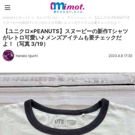
mimot.(ミモット)
mimot.(ミモット)
>
キレイでいたい
>
ファッション
>
【ユニクロ×PEANUTS】
スヌーピーの新作Tシャツがレトロ可愛い♪ メンズアイテムも要チェックだよ！
【ユニクロ×PEANUTS】スヌーピーの新作Tシャツ
がレトロ可愛い♪ メンズアイテムも要チェックだ
よ！（写真 3/19）
Hanako Iguchi
2023.4.8 17:30