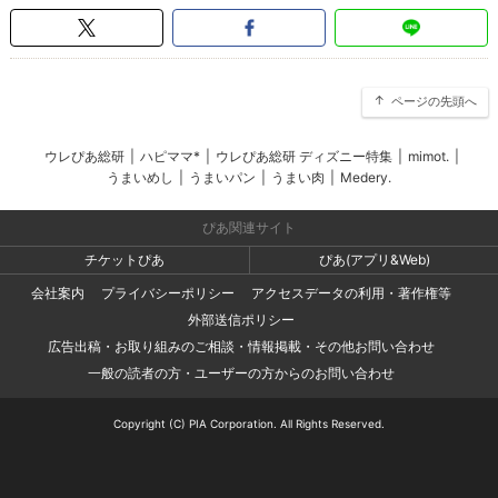
ページの先頭へ
ウレぴあ総研
|
ハピママ*
|
ウレぴあ総研 ディズニー特集
|
mimot.
|
うまいめし
|
うまいパン
|
うまい肉
|
Medery.
ぴあ関連サイト
チケットぴあ
ぴあ(アプリ&Web)
会社案内
プライバシーポリシー
アクセスデータの利用・著作権等
外部送信ポリシー
広告出稿・お取り組みのご相談・情報掲載・その他お問い合わせ
一般の読者の方・ユーザーの方からのお問い合わせ
Copyright (C) PIA Corporation. All Rights Reserved.